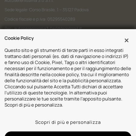
Autoserenissima 3.0 S.r.l.
Sede legale: Corso Brasile, 1 – 35127 Padova
Codice fiscale e p.iva: 05295540289
Pec:
autoserenissima3.0srl@legalmail.it
Codice SDI: M5UXCR1
Cookie Policy
Questo sito e gli strumenti di terze parti in esso integrati
trattano dati personali (es. dati di navigazione o indirizzi IP)
e fanno uso di Cookie, Pixel, Tags o altri identificatori
necessari per il funzionamento e per il raggiungimento delle
Sedi
finalità descritte nella cookie policy, tra cui il miglioramento
delle funzionalità del sito e la pubblicità personalizzata.
Volvo Padova
Risorse
Cliccando sul pulsante Accetta Tutti dichiari di accettare
Volvo Venezia
l'utilizzo di queste tecnologie. In alternativa puoi
Valuta il tuo Usato
Usato Padova
personalizzare le tue scelte tramite l'apposito pulsante.
Contatti
Mazda Padova
Scopri di più e personalizza.
Promozioni
Subaru Bassano del Grappa
2026 © Autoserenissima 3.0 Srl. Tutti i diritti riservati.
Subaru Vicenza
Scopri di più e personalizza
Privacy Policy
Cookie Policy
Whistleblowing
Lynk&co. Padova
Informativa videosorveglianza
Lynk&co. Venezia