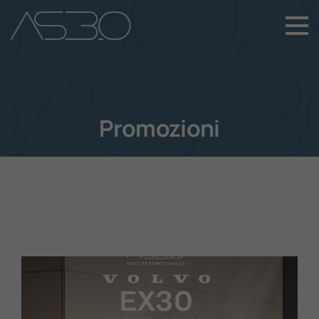
+39 049 899 4411
Home
Auto Nuove
Promozioni
Auto Usate
Promozioni
Assistenza
Novità Sui Nostri Veicoli