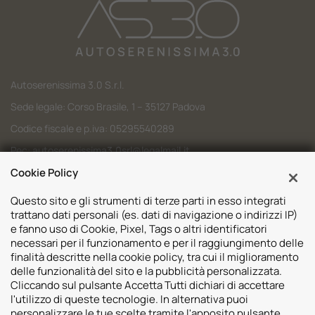
Autoserenissima 3.0 S.r.l.
Sede legale: Corso Brasile, 1 – 35127 Padova
Codice fiscale e p.iva: 05295540289
Pec:
autoserenissima3.0srl@legalmail.it
Codice SDI: M5UXCR1
Cookie Policy
Questo sito e gli strumenti di terze parti in esso integrati
trattano dati personali (es. dati di navigazione o indirizzi IP)
e fanno uso di Cookie, Pixel, Tags o altri identificatori
necessari per il funzionamento e per il raggiungimento delle
Sedi
finalità descritte nella cookie policy, tra cui il miglioramento
delle funzionalità del sito e la pubblicità personalizzata.
Volvo Padova
Risorse
Cliccando sul pulsante Accetta Tutti dichiari di accettare
Volvo Venezia
l'utilizzo di queste tecnologie. In alternativa puoi
Valuta il tuo Usato
Usato Padova
personalizzare le tue scelte tramite l'apposito pulsante.