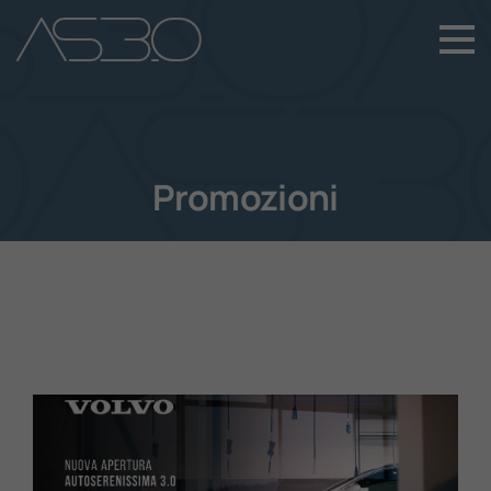
+39 049 899 4411
Home
Auto Nuove
Promozioni
Auto Usate
Promozioni
Assistenza
Novità Sui Nostri Veicoli