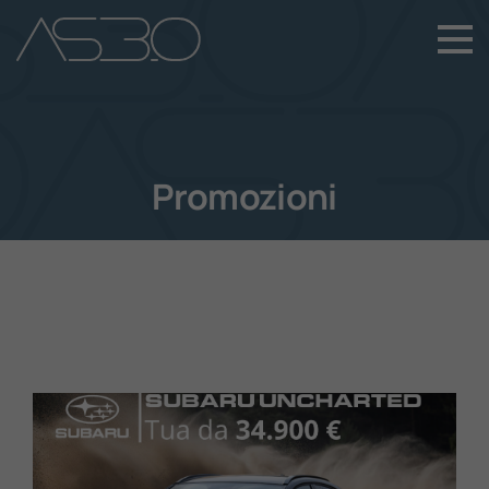
+39 049 899 4411
Home
Auto Nuove
Promozioni
Auto Usate
Promozioni
Assistenza
Novità Sui Nostri Veicoli