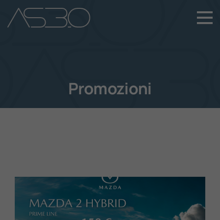
+39 049 899 4411
Home
Auto Nuove
Promozioni
Auto Usate
Promozioni
Assistenza
Novità Sui Nostri Veicoli