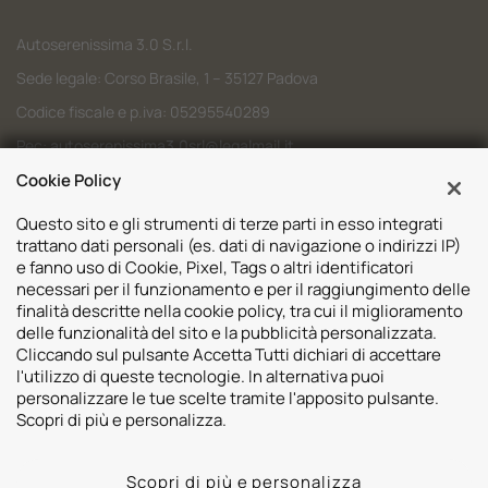
Autoserenissima 3.0 S.r.l.
Sede legale: Corso Brasile, 1 – 35127 Padova
Codice fiscale e p.iva: 05295540289
Pec:
autoserenissima3.0srl@legalmail.it
Codice SDI: M5UXCR1
Cookie Policy
Questo sito e gli strumenti di terze parti in esso integrati
trattano dati personali (es. dati di navigazione o indirizzi IP)
e fanno uso di Cookie, Pixel, Tags o altri identificatori
necessari per il funzionamento e per il raggiungimento delle
Sedi
finalità descritte nella cookie policy, tra cui il miglioramento
delle funzionalità del sito e la pubblicità personalizzata.
Volvo Padova
Risorse
Cliccando sul pulsante Accetta Tutti dichiari di accettare
Volvo Venezia
l'utilizzo di queste tecnologie. In alternativa puoi
Valuta il tuo Usato
Usato Padova
personalizzare le tue scelte tramite l'apposito pulsante.
Contatti
Mazda Padova
Scopri di più e personalizza.
Promozioni
Subaru Bassano del Grappa
2026 © Autoserenissima 3.0 Srl. Tutti i diritti riservati.
Subaru Vicenza
Scopri di più e personalizza
Privacy Policy
Cookie Policy
Whistleblowing