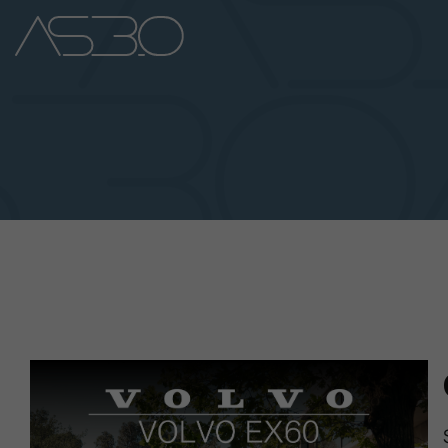
Home
Auto Nuove
Auto Usate
Promozioni
Assistenza
Novità Sui Nostri Veicoli