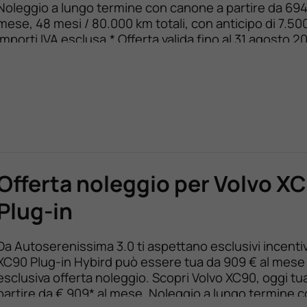
Noleggio a lungo termine con canone a partire da 694
mese, 48 mesi / 80.000 km totali, con anticipo di 7.500
Importi IVA esclusa.* Offerta valida fino al 31 agosto 2
BLOCCA ORA L’OFERTA Volvo EX60: Un’auto premium
elettrica […]
Offerta noleggio per Volvo X
Plug-in
Da Autoserenissima 3.0 ti aspettano esclusivi incentiv
XC90 Plug-in Hybird può essere tua da 909 € al mese
esclusiva offerta noleggio. Scopri Volvo XC90, oggi tu
partire da € 909* al mese. Noleggio a lungo termine 