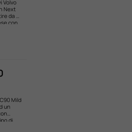
i Volvo
n Next
ire da €
rese con
.000 km,
0
XC90 Mild
ad un
con
ipo di
va