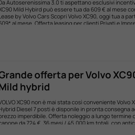
Da Autoserenissima 3.0 ti aspettano esclusivi incentiv
XC90 Mild Hybird può essere tua da 609 € al mese co
Lease by Volvo Cars Scopri Volvo XC90, oggi tua a part
609* al mese. Offerta leasing per clienti Privati e Imp
canone da 609 €. Durata leasing 36 mesi/massimo 45
[…]
Grande offerta per Volvo XC9
Mild hybrid
VOLVO XC90 non è mai stata così conveniente Volvo 
Hybrid Diesel 7 posti è disponile in pronta consegna 
prezzo imperdibile. Offerta noleggio a lungo termine 
canone da 724 €, 36 mesi / 45.000 km totali, con antic
8.000 €. Importi IVA esclusa.* Assicurazione facoltati