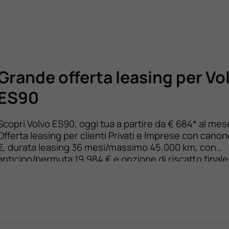
canone a partire da 909 € al mese, 36 mesi / 45.000 km
con […]
Grande offerta leasing per Vo
ES90
Scopri Volvo ES90, oggi tua a partire da € 684* al mes
Offerta leasing per clienti Privati e Imprese con cano
€, durata leasing 36 mesi/massimo 45.000 km, con
anticipo/permuta 19.984 € e opzione di riscatto finale 
Assicurazione facoltativa incendio e furto inclusa nel
Tasso fisso leasing 5,95%, TAEG 9,07%. […]