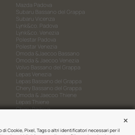
Mazda Padova
Subaru Bassano del Grappa
Subaru Vicenza
Lynk&co. Padova
Lynk&co. Venezia
Polestar Padova
Polestar Venezia
Omoda &Jaecoo Bassano
Omoda & Jaecoo Venezia
Volvo Bassano del Grappa
Lepas Venezia
Lepas Bassano del Grappa
Chery Bassano del Grappa
Omoda & Jaecoo Thiene
Lepas Thiene
Chery Padova
 di Cookie, Pixel, Tags o altri identificatori necessari per il