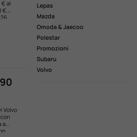
 € al
Lepas
 €.
Mazda
026.
 100%
Omoda & Jaecoo
Polestar
Promozioni
Subaru
Volvo
C90
i Volvo
 con
a a
con