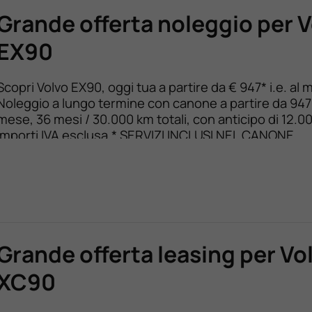
Grande offerta noleggio per 
EX90
Scopri Volvo EX90, oggi tua a partire da € 947* i.e. al 
Noleggio a lungo termine con canone a partire da 947 
mese, 36 mesi / 30.000 km totali, con anticipo di 12.00
Importi IVA esclusa.* SERVIZI INCLUSI NEL CANONE
Immatricolazione e messa su strada Copertura assicu
RCA e infortunio al […]
Grande offerta leasing per Vo
XC90