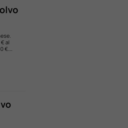
Volvo
mese.
€ al
0 €.
rativa
lvo