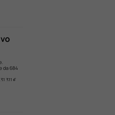
 totali,
lvo
e.
ne da 684
31.311 €.
 canone.