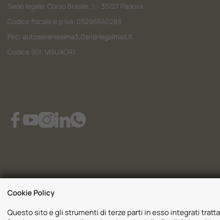
Sede legale: Corso Brasile, 1 – 35127 Padova
Codice fiscale e p.iva: 05295540289
Pec:
autoserenissima3.0srl@legalmail.it
Codice SDI: M5UXCR1
Cookie Policy
Questo sito e gli strumenti di terze parti in esso integrati tratta