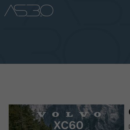
Home
Auto Nuove
Auto Usate
Promozioni
Assistenza
Novità Sui Nostri Veicoli