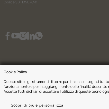
Codice SDI: M5UXCR1
Cookie Policy
Questo sito e gli strumenti di terze parti in esso integrati tratta
funzionamento e per il raggiungimento delle finalità descritte n
Accetta Tutti dichiari di accettare l'utilizzo di queste tecnolog
2026 © Autoserenissima 3.0 Srl. Tutti i diritti riservati.
Privacy Policy
Scopri di più e personalizza