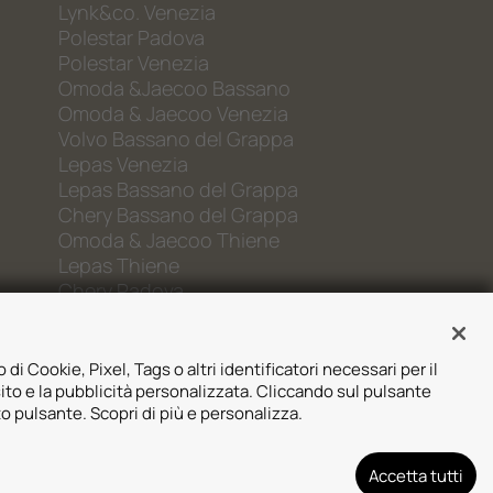
Lynk&co. Venezia
Polestar Padova
Polestar Venezia
Omoda &Jaecoo Bassano
Omoda & Jaecoo Venezia
Volvo Bassano del Grappa
Lepas Venezia
Lepas Bassano del Grappa
Chery Bassano del Grappa
Omoda & Jaecoo Thiene
Lepas Thiene
Chery Padova
 di Cookie, Pixel, Tags o altri identificatori necessari per il
sito e la pubblicità personalizzata. Cliccando sul pulsante
to pulsante. Scopri di più e personalizza.
Designed by:
Accetta tutti