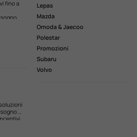
i fino a
Lepas
Mazda
bisogno.
i tutti i
Omoda & Jaecoo
a e […]
Polestar
Promozioni
Subaru
Volvo
soluzioni
bisogno.
ncentivi
carro e
…]