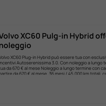
Volvo XC60 Pulg-in Hybrid off
noleggio
Volvo XC60 Plug-in Hybrid può essere tua con esclusi
incentivi Autoserenissima 3.0. Con noleggio a lungo 
tua da 670 € al mese Noleggio a lungo termine con c
partire da 670 € al mese, 36 mesi / 45.000 km totali, 
anticipo di 7.300 €. Importi IVA esclusa.* Disponibile 
nella versione autocarro. […]