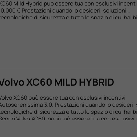
XC60 Mild Hybrid può essere tua con esclusivi incentiv
10.000 € Prestazioni quando lo desideri, soluzioni
tecnologiche di sicurezza e tutto lo spazio di cui hai 
Scopri Volvo XC60, Lasciati guidare dall’emozione. Scopr
vantaggi presso le sedi Autoserenissima 3.0 di Padov
Volvo XC60 MILD HYBRID
Volvo XC60 può essere tua con esclusivi incentivi
Autoserenissima 3.0. Prestazioni quando lo desideri, 
tecnologiche di sicurezza e tutto lo spazio di cui hai 
Scopri Volvo XC60, oggi può essere tua con esclusivi i
fino a 10.000 €. Disponibile anche nella versione auto
con noleggio a lungo termine. Scopri tutti i vantaggi [