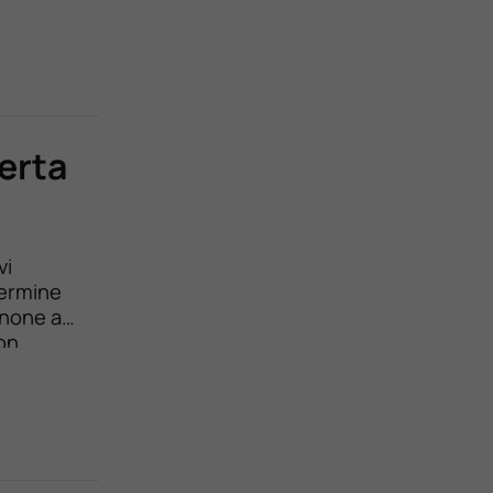
erta
vi
termine
anone a
con
anche