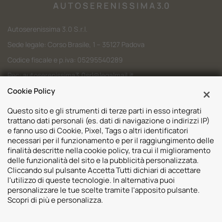
Autoserenissima 3.0 S.r.l.
Sede legale: Corso Brasile, 1 – 35127 Padova
Codice fiscale e p.iva: 05295540289
Pec:
autoserenissima3.0srl@legalmail.it
Cookie Policy
Codice SDI: M5UXCR1
Questo sito e gli strumenti di terze parti in esso integrati
trattano dati personali (es. dati di navigazione o indirizzi IP)
e fanno uso di Cookie, Pixel, Tags o altri identificatori
necessari per il funzionamento e per il raggiungimento delle
Sedi
finalità descritte nella cookie policy, tra cui il miglioramento
delle funzionalità del sito e la pubblicità personalizzata.
Volvo Padova
Risorse
Cliccando sul pulsante Accetta Tutti dichiari di accettare
Volvo Venezia
l'utilizzo di queste tecnologie. In alternativa puoi
Valuta il tuo Usato
Usato Padova
personalizzare le tue scelte tramite l'apposito pulsante.
Contatti
Mazda Padova
Scopri di più e personalizza.
Promozioni
Subaru Bassano del Grappa
2026 © Autoserenissima 3.0 Srl. Tutti i diritti riservati.