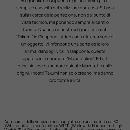
Artigianalità in Giappone significa molto più di
semplice capacità nel realizzare qualcosa. Si basa
sulla ricerca della perfezione, non dal punto di
vista tecnico, ma ponendo sempre al centro
l‘uomo. Quando i maestri artigiani, chiamati
“Takumi” in Giappone, si dedicano alla creazione di
un oggetto, vi infondono una parte della loro
anima, dandogli vita. In Giappone, questo
approccio è chiamato “Monotsukuri”. Ed è il
principio che ha sempre guidato Mazda, fin dalle
origini. I nostri Takumi non solo creano, ma danno
loro forma e vita.
Autonomia della versione equipaggiata con una batteria da 80
kWh, stabilita in conformità a WLTP (Worldwide Harmonized Light
Vehicle Test Procedure). I valori effettivi dell’autonomia possono