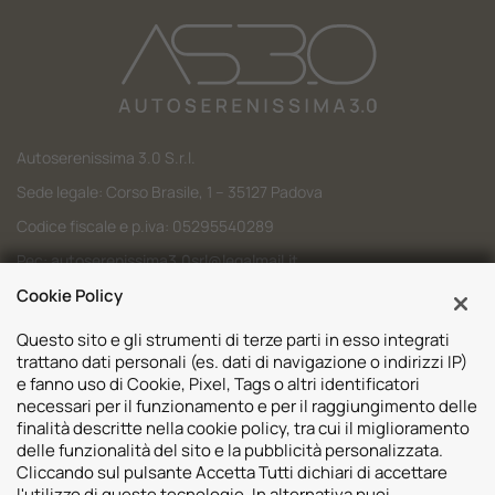
Autoserenissima 3.0 S.r.l.
Sede legale: Corso Brasile, 1 – 35127 Padova
Codice fiscale e p.iva: 05295540289
Pec:
autoserenissima3.0srl@legalmail.it
Codice SDI: M5UXCR1
Cookie Policy
Questo sito e gli strumenti di terze parti in esso integrati
trattano dati personali (es. dati di navigazione o indirizzi IP)
e fanno uso di Cookie, Pixel, Tags o altri identificatori
necessari per il funzionamento e per il raggiungimento delle
Sedi
finalità descritte nella cookie policy, tra cui il miglioramento
delle funzionalità del sito e la pubblicità personalizzata.
Volvo Padova
Risorse
Cliccando sul pulsante Accetta Tutti dichiari di accettare
Volvo Venezia
l'utilizzo di queste tecnologie. In alternativa puoi