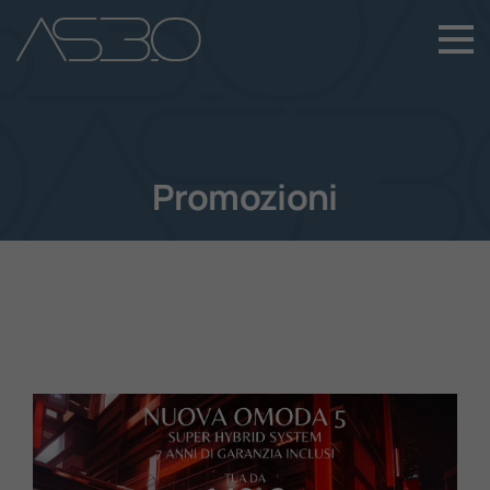
+39 049 899 4411
Home
Auto Nuove
Promozioni
Auto Usate
Promozioni
Assistenza
Novità Sui Nostri Veicoli