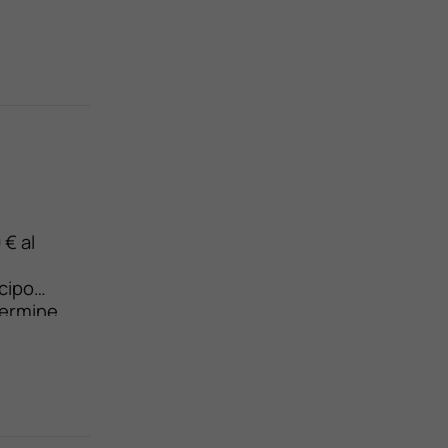
€ al
cipo
termine
ila ora