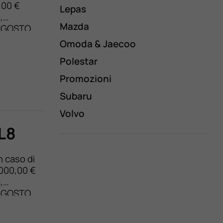
,00 €
Lepas
,
Mazda
1 AGOSTO
zina Il
Omoda & Jaecoo
Polestar
Promozioni
Subaru
Volvo
L8
n caso di
.000,00 €
,
1 AGOSTO
zina Il