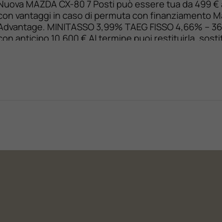
Nuova MAZDA CX-80 7 Posti può essere tua da 499 €
con vantaggi in caso di permuta con finanziamento 
Advantage. MINITASSO 3,99% TAEG FISSO 4,66% – 36
con anticipo 10.600 € Al termine puoi restituirla, sostit
saldarla a 34.452 €* Provala ora con allestimento full 
(Homura) Scoprila ora nella versione […]