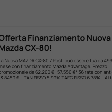
Offerta Finanziamento Nuova
Mazda CX-80!
La Nuova MAZDA CX-80 7 Posti può essere tua da 499 
mese con finanziamento Mazda Advantage. Prezzo
promozionale da 62.200 € 57.550 €* 36 rate con anti
13.8450 € – TAN FISSO 5,99% TAEG FISSO 6,78% – Al 
puoi restituirla, sostituirla o saldarla a 34.450 €* Scopr
nella versione 6 o 7 posti […]