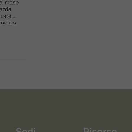
 al mese
Mazda
 rate
uirla o
optional
Sedi
Risorse