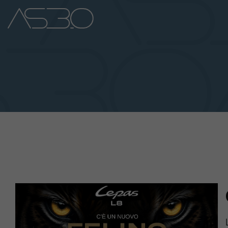
Home
Auto Nuove
Auto Usate
Promozioni
Assistenza
Novità Sui Nostri Veicoli