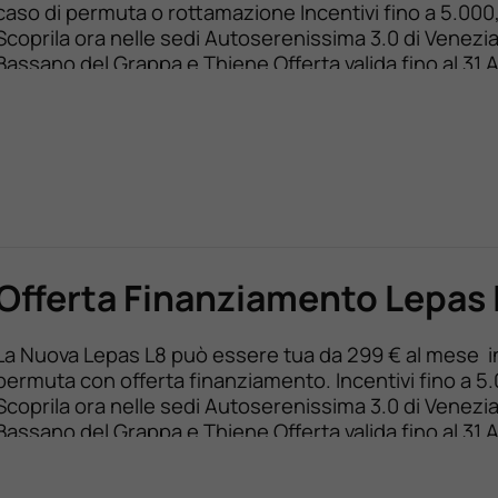
caso di permuta o rottamazione Incentivi fino a 5.000
Scoprila ora nelle sedi Autoserenissima 3.0 di Venezia
Bassano del Grappa e Thiene Offerta valida fino al 3
2026. BLOCCA ORA L’OFFERTA Lepas L8 – 1.5 turbo ben
crossover per chi domina […]
Offerta Finanziamento Lepas 
La Nuova Lepas L8 può essere tua da 299 € al mese i
permuta con offerta finanziamento. Incentivi fino a 5
Scoprila ora nelle sedi Autoserenissima 3.0 di Venezia
Bassano del Grappa e Thiene Offerta valida fino al 3
2026. BLOCCA ORA L’OFFERTA Lepas L8 – 1.5 turbo ben
crossover per […]