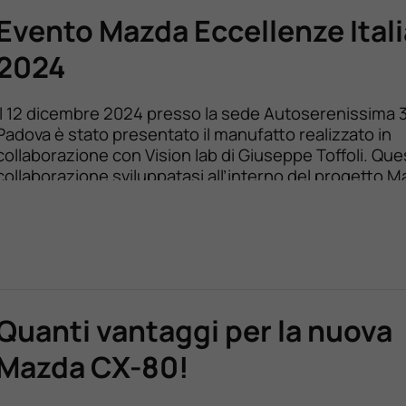
Evento Mazda Eccellenze Ital
2024
Il 12 dicembre 2024 presso la sede Autoserenissima 3
Padova è stato presentato il manufatto realizzato in
collaborazione con Vision lab di Giuseppe Toffoli. Que
collaborazione sviluppatasi all’interno del progetto 
Eccellenze Italiane è stata un’occasione per far risaltar
Mazda e ritrovarli a livello territoriale nel lavoro
artigianale. Mazda da sempre condivide e promuove 
Quanti vantaggi per la nuova
Mazda CX-80!