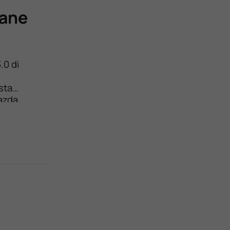
iane
.0 di
sta
Mazda
e i valori
[…]