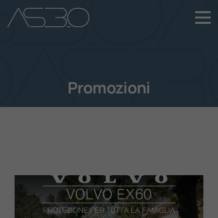
+39 049 899 4411
Home
Auto Nuove
Promozioni
Auto Usate
Promozioni
Assistenza
Novità Sui Nostri Veicoli