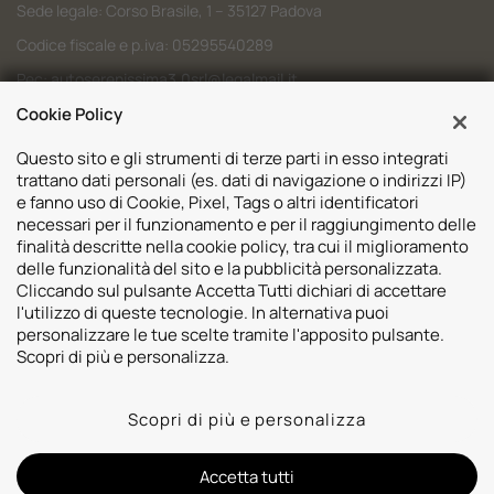
Sede legale: Corso Brasile, 1 – 35127 Padova
Codice fiscale e p.iva: 05295540289
Pec:
autoserenissima3.0srl@legalmail.it
Codice SDI: M5UXCR1
Cookie Policy
Questo sito e gli strumenti di terze parti in esso integrati
trattano dati personali (es. dati di navigazione o indirizzi IP)
e fanno uso di Cookie, Pixel, Tags o altri identificatori
necessari per il funzionamento e per il raggiungimento delle
Sedi
finalità descritte nella cookie policy, tra cui il miglioramento
delle funzionalità del sito e la pubblicità personalizzata.
Volvo Padova
Risorse
Cliccando sul pulsante Accetta Tutti dichiari di accettare
Volvo Venezia
l'utilizzo di queste tecnologie. In alternativa puoi
Valuta il tuo Usato
Usato Padova
personalizzare le tue scelte tramite l'apposito pulsante.
Contatti
Mazda Padova
Scopri di più e personalizza.
Promozioni
Subaru Bassano del Grappa
2026 © Autoserenissima 3.0 Srl. Tutti i diritti riservati.
Subaru Vicenza
Scopri di più e personalizza
Privacy Policy
Cookie Policy
Whistleblowing
Lynk&co. Padova
Informativa videosorveglianza
Lynk&co. Venezia
Informativa sulla trasparenza assicurativa
Accetta tutti
Polestar Padova