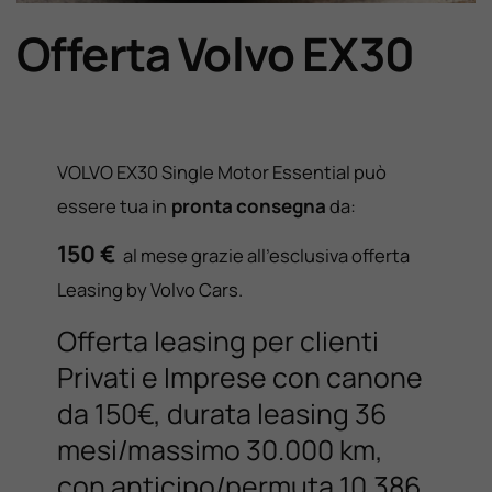
Offerta Volvo EX30
Lavora Con Noi
Contattaci
VOLVO EX30 Single Motor Essential può
essere tua in
pronta consegna
da:
150 €
al mese grazie all’esclusiva offerta
Leasing by Volvo Cars.
Offerta leasing per clienti
Privati e Imprese con canone
da 150€, durata leasing 36
mesi/massimo 30.000 km,
con anticipo/permuta 10.386