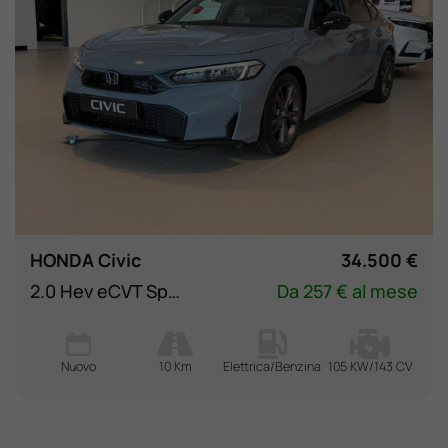
HONDA Civic
34.500 €
2.0 Hev eCVT Sport
Da 257 € al mese
Nuovo
10 Km
Elettrica/Benzina
105 KW/143 CV