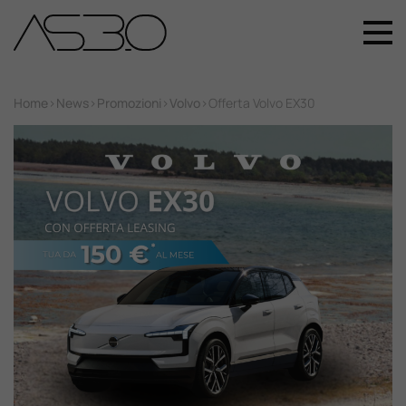
+39 049 899 4411
Home
Home
>
News
>
Promozioni
>
Volvo
>
Offerta Volvo EX30
Auto Nuove
Auto Usate
Promozioni
Assistenza
Novità Sui Nostri Veicoli