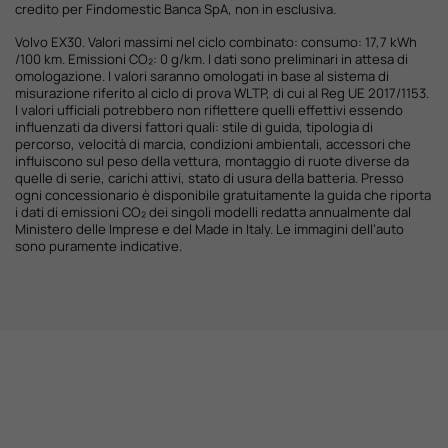
credito per Findomestic Banca SpA, non in esclusiva.
Volvo EX30. Valori massimi nel ciclo combinato: consumo: 17,7 kWh
/100 km. Emissioni CO₂: 0 g/km. I dati sono preliminari in attesa di
omologazione. I valori saranno omologati in base al sistema di
misurazione riferito al ciclo di prova WLTP, di cui al Reg UE 2017/1153.
I valori ufficiali potrebbero non riflettere quelli effettivi essendo
influenzati da diversi fattori quali: stile di guida, tipologia di
percorso, velocità di marcia, condizioni ambientali, accessori che
influiscono sul peso della vettura, montaggio di ruote diverse da
quelle di serie, carichi attivi, stato di usura della batteria. Presso
ogni concessionario è disponibile gratuitamente la guida che riporta
i dati di emissioni CO₂ dei singoli modelli redatta annualmente dal
Ministero delle Imprese e del Made in Italy. Le immagini dell’auto
sono puramente indicative.