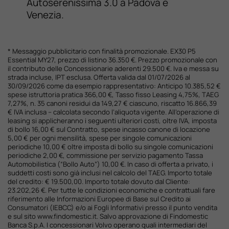
Autoserenissima 3.0 a Padova e
Venezia.
* Messaggio pubblicitario con finalità promozionale. EX30 P5
Essential MY27, prezzo di listino 36.350 €. Prezzo promozionale con
il contributo delle Concessionarie aderenti 29.500 €. Iva e messa su
strada incluse, IPT esclusa. Offerta valida dal 01/07/2026 al
30/09/2026 come da esempio rappresentativo: Anticipo 10.385,52 €
spese istruttoria pratica 366,00 €, Tasso fisso Leasing 4,75%, TAEG
7,27%, n. 35 canoni residui da 149,27 € ciascuno, riscatto 16.866,39
€ IVA inclusa – calcolata secondo l’aliquota vigente. All’operazione di
leasing si applicheranno i seguenti ulteriori costi, oltre IVA, imposta
di bollo 16,00 € sul Contratto, spese incasso canone di locazione
5,00 € per ogni mensilità, spese per singole comunicazioni
periodiche 10,00 € oltre imposta di bollo su singole comunicazioni
periodiche 2,00 €, commissione per servizio pagamento Tassa
Automobilistica (“Bollo Auto”) 10,00 €. In caso di offerta a privato, i
suddetti costi sono già inclusi nel calcolo del TAEG. Importo totale
del credito: € 19.500,00. Importo totale dovuto dal Cliente:
23.202,26 €. Per tutte le condizioni economiche e contrattuali fare
riferimento alle Informazioni Europee di Base sul Credito ai
Consumatori (IEBCC) e/o ai Fogli Informativi presso il punto vendita
e sul sito www.findomestic.it. Salvo approvazione di Findomestic
Banca S.p.A. I concessionari Volvo operano quali intermediari del