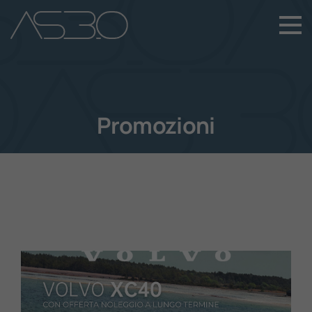
+39 049 899 4411
Home
Auto Nuove
Promozioni
Auto Usate
Promozioni
Assistenza
Novità Sui Nostri Veicoli