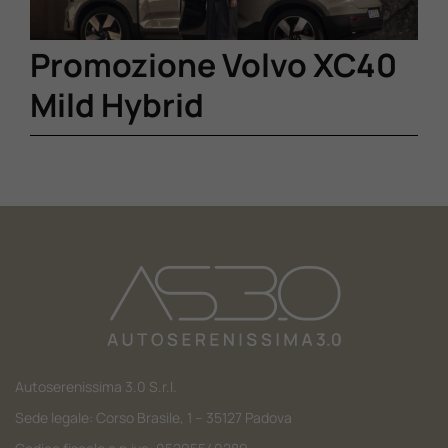
Promozione Volvo XC40
Mild Hybrid
Autoserenissima 3.0 S.r.l.
Sede legale: Corso Brasile, 1 – 35127 Padova