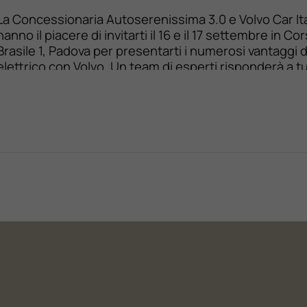
La Concessionaria Autoserenissima 3.0 e Volvo Car Ita
hanno il piacere di invitarti il 16 e il 17 settembre in Co
Brasile 1, Padova per presentarti i numerosi vantaggi 
elettrico con Volvo. Un team di esperti risponderà a tu
tue domande e ti accompagnerà all’esclusiva prova di
XC40 Recharge Pure Electric […]