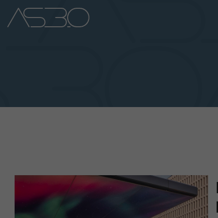
Home
Auto Nuove
Auto Usate
Promozioni
Assistenza
Novità Sui Nostri Veicoli