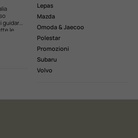
Lepas
lia
rso
Mazda
di guidare
Omoda & Jaecoo
tte le
 Volvo
Polestar
Promozioni
Subaru
Volvo