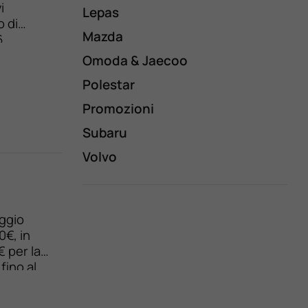
i
Lepas
o di
Mazda
6
8,47 %
Omoda & Jaecoo
Polestar
Promozioni
Subaru
Volvo
aggio
0€, in
 per la
fino al
rta
.950 €