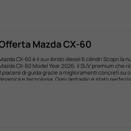
Con […]
Offerta Mazda CX-60
Mazda CX-60 è il suv ibrido diesel 6 cilindri Scopri la 
Mazda CX-60 Model Year 2026: il SUV premium che ri
il piacere di guida grazie a miglioramenti concreti su 
dinamica e tecnologia. Ogni dettaglio è stato perfezi
offrirti un’esperienza ancora più fluida, silenziosa e int
Nuova MAZDA CX-60 fino a 14.000 […]