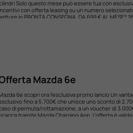
cilindri Solo questo mese può essere tua con esclusiv
incentivi con offerta leasing su un numero selezionat
vetture in PRONTA CONSEGNA. DA 699 € AL MESE* 3
mesi/60.000 km Anticipo 15.300 € TAN 6,95 % TAEG 
Assicurazione inclusa ​Scopri gli esclusivi […]
Offerta Mazda 6e
Mazda 6e scopri ora l’esclusiva promo lancio Un vant
esclusivo fino a 5.700€ che unisce uno sconto di 2.70
caso di permuta/rottamazione, a un voucher di 3.000€
ricarica tramite Mazda Charging App. L’offerta è valida 
30/06/2026. Con Mazda Advantage da 299 € con offe
finanziamento. Prezzo promozionale da 42.650 € 39