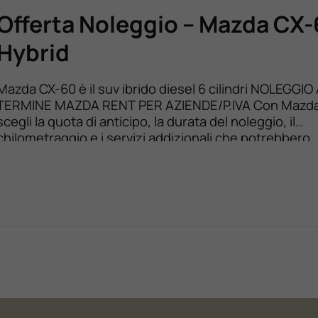
Offerta Noleggio – Mazda CX
Hybrid
Mazda CX-60 è il suv ibrido diesel 6 cilindri NOLEGGI
TERMINE MAZDA RENT PER AZIENDE/P.IVA Con Mazda
scegli la quota di anticipo, la durata del noleggio, il
chilometraggio e i servizi addizionali che potrebbero
interessarti, il Concessionario da te scelto ti contatte
una quotazione dei canoni mensili. Al termine del con
[…]