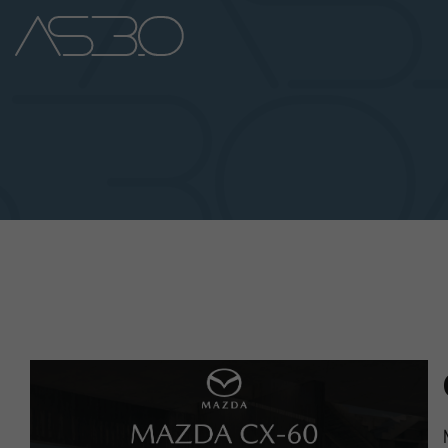
Home
Auto Nuove
Auto Usate
Promozioni
Assistenza
Novità Sui Nostri Veicoli