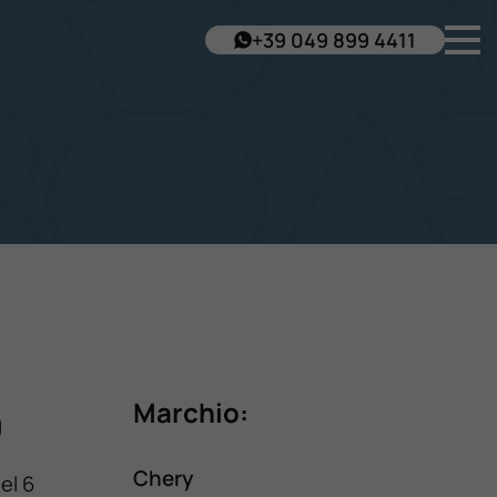
+39 049 899 4411
Marchio:
0
Chery
el 6