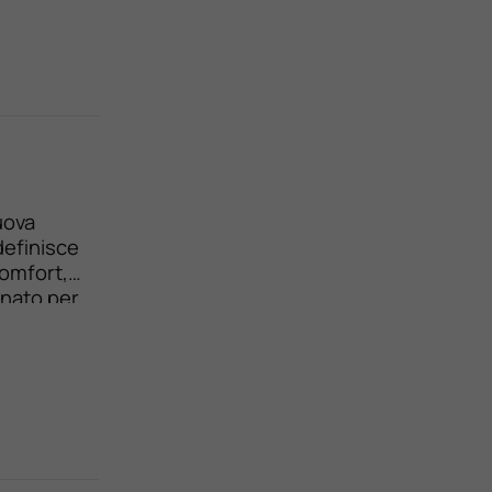
nuova
definisce
comfort,
onato per
uitiva.