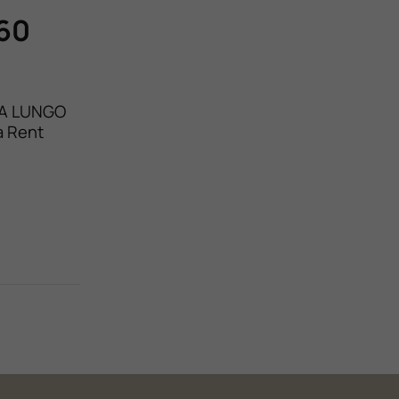
-60
O A LUNGO
 Rent
rà per
tratto