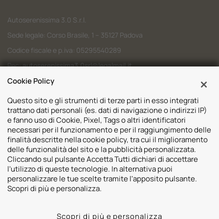
Autoserenissima 3.0 S.r.l.
Sede legale: Corso Brasile, 1 – 35127 Padova
Codice fiscale e p.iva: 05295540289
Pec:
autoserenissima3.0srl@legalmail.it
Codice SDI: M5UXCR1
Cookie Policy
Questo sito e gli strumenti di terze parti in esso integrati
trattano dati personali (es. dati di navigazione o indirizzi IP)
e fanno uso di Cookie, Pixel, Tags o altri identificatori
necessari per il funzionamento e per il raggiungimento delle
Sedi
finalità descritte nella cookie policy, tra cui il miglioramento
delle funzionalità del sito e la pubblicità personalizzata.
Volvo Padova
Risorse
Cliccando sul pulsante Accetta Tutti dichiari di accettare
Volvo Venezia
l'utilizzo di queste tecnologie. In alternativa puoi
Valuta il tuo Usato
Usato Padova
personalizzare le tue scelte tramite l'apposito pulsante.
Contatti
Mazda Padova
Scopri di più e personalizza.
Promozioni
Subaru Bassano del Grappa
2026 © Autoserenissima 3.0 Srl. Tutti i diritti riservati.
Subaru Vicenza
Scopri di più e personalizza
Privacy Policy
Cookie Policy
Whistleblowing