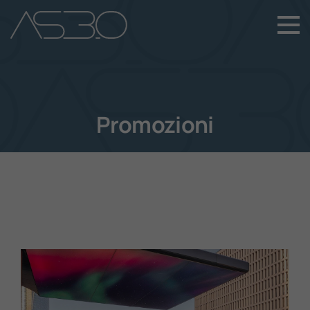
+39 049 899 4411
Home
Auto Nuove
Promozioni
Auto Usate
Promozioni
Assistenza
Novità Sui Nostri Veicoli