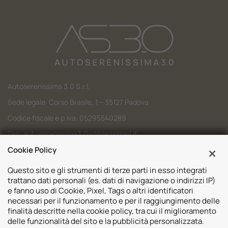
Autoserenissima 3.0 S.r.l.
Sede legale: Corso Brasile, 1 – 35127 Padova
Codice fiscale e p.iva: 05295540289
Pec:
autoserenissima3.0srl@legalmail.it
Codice SDI: M5UXCR1
Cookie Policy
Questo sito e gli strumenti di terze parti in esso integrati
trattano dati personali (es. dati di navigazione o indirizzi IP)
e fanno uso di Cookie, Pixel, Tags o altri identificatori
necessari per il funzionamento e per il raggiungimento delle
Sedi
finalità descritte nella cookie policy, tra cui il miglioramento
delle funzionalità del sito e la pubblicità personalizzata.
Volvo Padova
Risorse