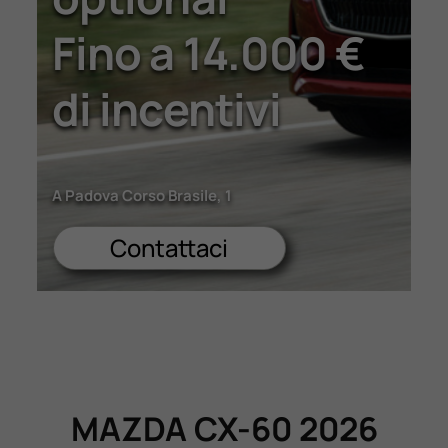
Lavora Con Noi
Fino a 14.000 €
di incentivi
Contattaci
A Padova Corso Brasile, 1
Contattaci
MAZDA CX-60 2026