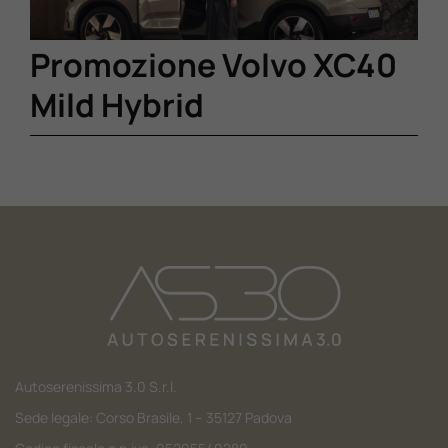
Promozione Volvo XC40
Mild Hybrid
Autoserenissima 3.0 S.r.l.
Sede legale: Corso Brasile, 1 – 35127 Padova