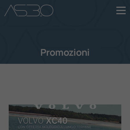
+39 049 899 4411
Home
Auto Nuove
Promozioni
Auto Usate
Promozioni
Assistenza
Novità Sui Nostri Veicoli