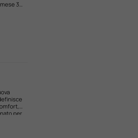
 mese 36
% TAEG
nuova
definisce
comfort,
onato per
uitiva.