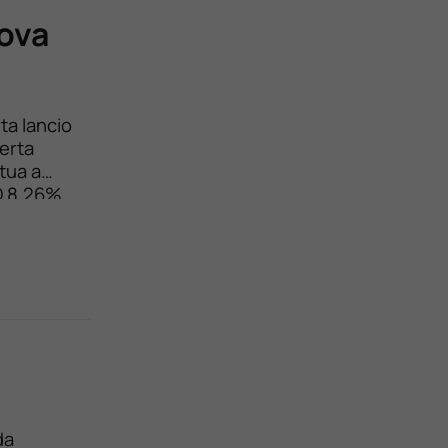
uova
ta lancio
erta
tua a
O 8,26%
irla,
da