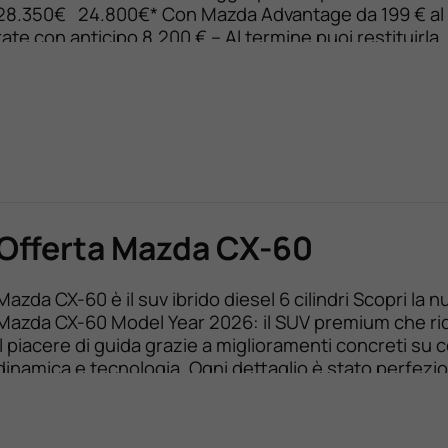
28.350€ 24.800€* Con Mazda Advantage da 199 € al
rate con anticipo 8.200 € – Al termine puoi restituirla,
sostituirla o saldarla a 13.277,50 € – TAN FISSO 6,99 
FISSO 8,74 % Offerta valida fino al 31 AGOSTO […]
Offerta Mazda CX-60
Mazda CX-60 è il suv ibrido diesel 6 cilindri Scopri la 
Mazda CX-60 Model Year 2026: il SUV premium che ri
il piacere di guida grazie a miglioramenti concreti su 
dinamica e tecnologia. Ogni dettaglio è stato perfezi
offrirti un’esperienza ancora più fluida, silenziosa e int
Nuova MAZDA CX-60 fino a 14.000 […]