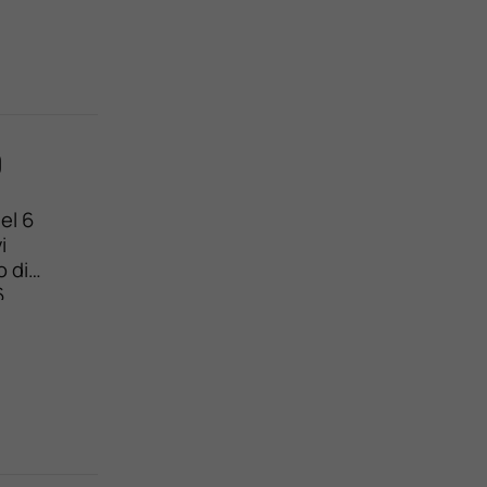
FFERTA
0
el 6
i
o di
6
8,47 %