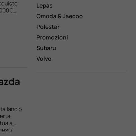
cquisto
Lepas
.000€
Omoda & Jaecoo
antage
Polestar
Promozioni
Subaru
Volvo
Mazda
ta lancio
erta
tua a
mesi /