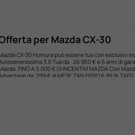
Offerta per Mazda CX-30
Mazda CX-30 Homura può essere tua con esclusivi inc
Autoserenissima 3.0 Tua da 26.950 € e 6 anni di gar
Mazda. FINO A 5.000 € DI INCENTIVI MAZDA Con Maz
Advantage da 299 € al MESE TAN FISSO 6,99 % TAEG
8,46 % – 36 rate con anticipo 7.450 € – Al termine puo
restituirla, […]