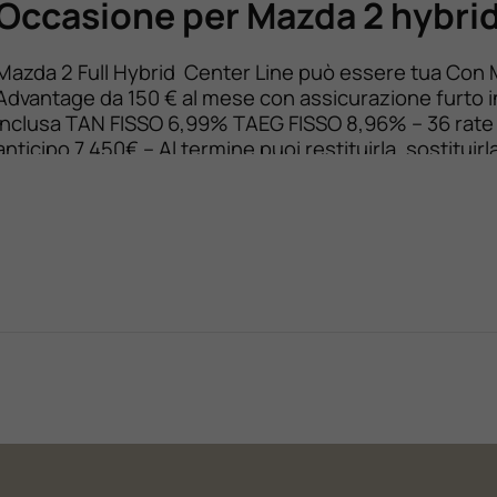
Occasione per Mazda 2 hybri
Mazda 2 Full Hybrid Center Line può essere tua Con
Advantage da 150 € al mese con assicurazione furto 
inclusa TAN FISSO 6,99% TAEG FISSO 8,96% – 36 rate
anticipo 7.450€ – Al termine puoi restituirla, sostituirl
saldarla a 12.455€ Scopri ora tutte le promozioni a te
nella sede Autoserenissima 3.0 […]