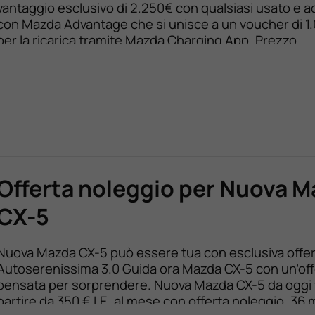
vantaggio esclusivo di 2.250€ con qualsiasi usato e a
con Mazda Advantage che si unisce a un voucher di 1
per la ricarica tramite Mazda Charging App. Prezzo
promozionale da 46.750 € a 44.500 € Con Mazda Adv
da 359 € al MESE TAN FISSO […]
Offerta noleggio per Nuova 
CX-5
Nuova Mazda CX-5 può essere tua con esclusiva offer
Autoserenissima 3.0 Guida ora Mazda CX-5 con un’off
pensata per sorprendere. Nuova Mazda CX-5 da oggi 
partire da 350 € I.E. al mese con offerta noleggio. 36 