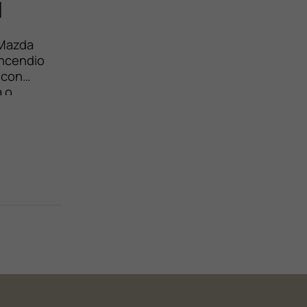
d
 Mazda
incendio
 con
a o
 dedicate