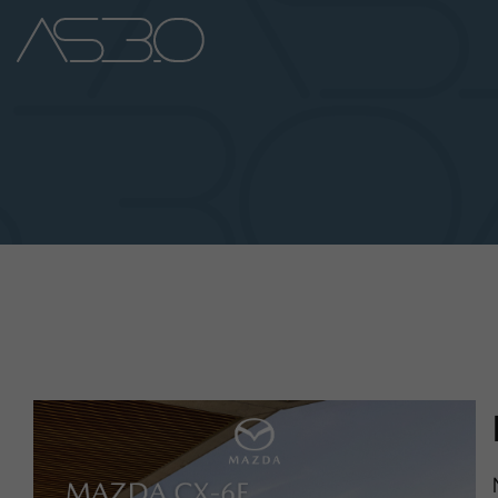
Home
Auto Nuove
Auto Usate
Promozioni
Assistenza
Novità Sui Nostri Veicoli