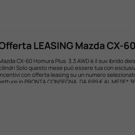
30.000 km con anticipo 5.000 € I.E. BLOCCA ORA L’O
Servizi inclusi: Manutenzione ordinaria e […]
Offerta LEASING Mazda CX-6
Mazda CX-60 Homura Plus 3.3 AWD è il suv ibrido dies
cilindri Solo questo mese può essere tua con esclusiv
incentivi con offerta leasing su un numero selezionat
vetture in PRONTA CONSEGNA. DA 699 € AL MESE* 3
mesi/60.000 km Anticipo 15.300 € TAN 6,95 % TAEG 
Assicurazione inclusa ​Scopri gli esclusivi […]