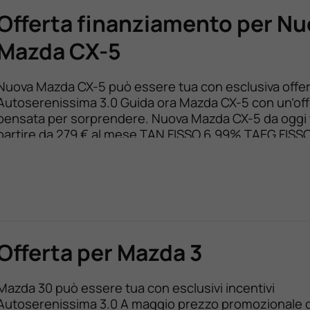
Offerta finanziamento per N
Mazda CX-5
Nuova Mazda CX-5 può essere tua con esclusiva offer
Autoserenissima 3.0 Guida ora Mazda CX-5 con un’off
pensata per sorprendere. Nuova Mazda CX-5 da oggi 
partire da 279 € al mese TAN FISSO 6,99% TAEG FISS
– 36 rate con anticipo 7.250 € – Al termine puoi restitu
sostituirla o saldarla a 20.412€ […]
Offerta per Mazda 3
Mazda 30 può essere tua con esclusivi incentivi
Autoserenissima 3.0 A maggio prezzo promozionale 