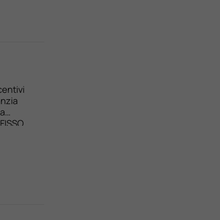
entivi
anzia
da
 FISSO
i