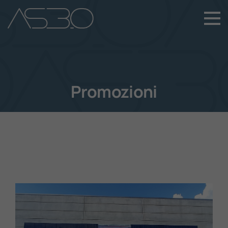
+39 049 899 4411
Home
Auto Nuove
Promozioni
Auto Usate
Promozioni
Assistenza
Novità Sui Nostri Veicoli