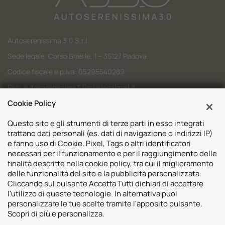
Autoserenissima 3.0 S.r.l.
Sede legale: Corso Brasile, 1 – 35127 Padova
Codice fiscale e p.iva: 05295540289
Pec:
autoserenissima3.0srl@legalmail.it
Codice SDI: M5UXCR1
Cookie Policy
Questo sito e gli strumenti di terze parti in esso integrati
trattano dati personali (es. dati di navigazione o indirizzi IP)
e fanno uso di Cookie, Pixel, Tags o altri identificatori
necessari per il funzionamento e per il raggiungimento delle
Sedi
finalità descritte nella cookie policy, tra cui il miglioramento
delle funzionalità del sito e la pubblicità personalizzata.
Volvo Padova
Risorse
Cliccando sul pulsante Accetta Tutti dichiari di accettare
Volvo Venezia
l'utilizzo di queste tecnologie. In alternativa puoi
Valuta il tuo Usato
Usato Padova
personalizzare le tue scelte tramite l'apposito pulsante.
Contatti
Mazda Padova
Scopri di più e personalizza.
Promozioni
Subaru Bassano del Grappa