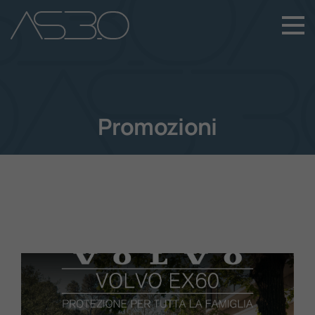
+39 049 899 4411
Home
Auto Nuove
Promozioni
Auto Usate
Promozioni
Assistenza
Novità Sui Nostri Veicoli