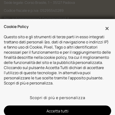
Sede legale: Corso Brasile, 1 – 35127 Padova
Codice fiscale e p.iva: 05295540289
Pec:
autoserenissima3.0srl@legalmail.it
Codice SDI: M5UXCR1
Cookie Policy
Questo sito e gli strumenti di terze parti in esso integrati
trattano dati personali (es. dati di navigazione o indirizzi IP)
e fanno uso di Cookie, Pixel, Tags o altri identificatori
necessari per il funzionamento e per il raggiungimento delle
Sedi
finalità descritte nella cookie policy, tra cui il miglioramento
delle funzionalità del sito e la pubblicità personalizzata.
Volvo Padova
Risorse
Cliccando sul pulsante Accetta Tutti dichiari di accettare
Volvo Venezia
l'utilizzo di queste tecnologie. In alternativa puoi
Valuta il tuo Usato
Usato Padova
personalizzare le tue scelte tramite l'apposito pulsante.
Contatti
Mazda Padova
Scopri di più e personalizza.
Promozioni
Subaru Bassano del Grappa
2026 © Autoserenissima 3.0 Srl. Tutti i diritti riservati.
Subaru Vicenza
Scopri di più e personalizza
Privacy Policy
Cookie Policy
Whistleblowing
Lynk&co. Padova
Informativa videosorveglianza
Lynk&co. Venezia
Informativa sulla trasparenza assicurativa
Accetta tutti
Polestar Padova