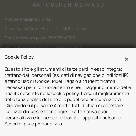
Autoserenissima 3.0 S.r.l.
Sede legale: Corso Brasile, 1 – 35127 Padova
Codice fiscale e p.iva: 05295540289
Pec:
autoserenissima3.0srl@legalmail.it
Codice SDI: M5UXCR1
Cookie Policy
Questo sito e gli strumenti di terze parti in esso integrati
trattano dati personali (es. dati di navigazione o indirizzi IP)
e fanno uso di Cookie, Pixel, Tags o altri identificatori
necessari per il funzionamento e per il raggiungimento delle
Sedi
finalità descritte nella cookie policy, tra cui il miglioramento
delle funzionalità del sito e la pubblicità personalizzata.
Volvo Padova
Risorse
Cliccando sul pulsante Accetta Tutti dichiari di accettare
Volvo Venezia
l'utilizzo di queste tecnologie. In alternativa puoi
Valuta il tuo Usato
Usato Padova
personalizzare le tue scelte tramite l'apposito pulsante.
Contatti
Mazda Padova
Scopri di più e personalizza.
Promozioni
Subaru Bassano del Grappa
2026 © Autoserenissima 3.0 Srl. Tutti i diritti riservati.