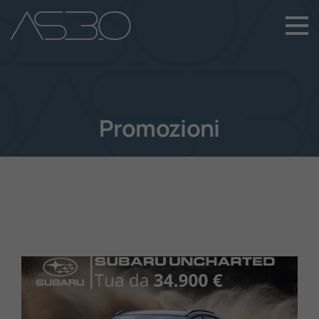
+39 049 899 4411
Home
Auto Nuove
Promozioni
Auto Usate
Promozioni
Assistenza
Novità Sui Nostri Veicoli