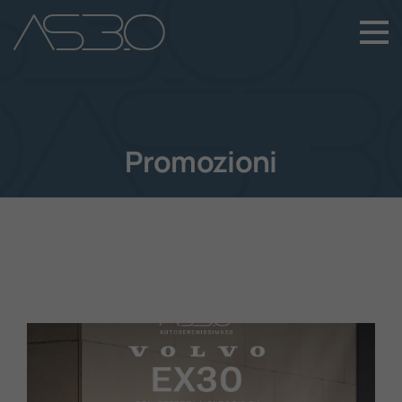
+39 049 899 4411
Home
Auto Nuove
Promozioni
Auto Usate
Promozioni
Assistenza
Novità Sui Nostri Veicoli