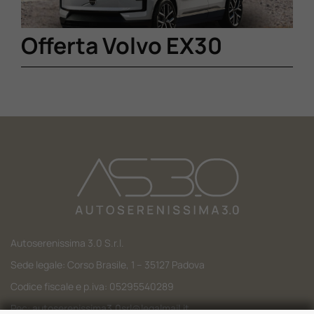
Offerta Volvo EX30
Autoserenissima 3.0 S.r.l.
Sede legale: Corso Brasile, 1 – 35127 Padova
Codice fiscale e p.iva: 05295540289
Pec:
autoserenissima3.0srl@legalmail.it