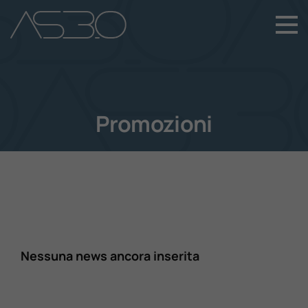
+39 049 899 4411
Home
Auto Nuove
Promozioni
Auto Usate
Promozioni
Assistenza
Nessuna news ancora inserita
Novità Sui Nostri Veicoli