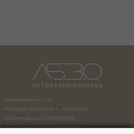
Lavora Con Noi
Contattaci
Autoserenissima 3.0 S.r.l.
Sede legale: Corso Brasile, 1 – 35127 Padova
Codice fiscale e p.iva: 05295540289
Pec:
autoserenissima3.0srl@legalmail.it