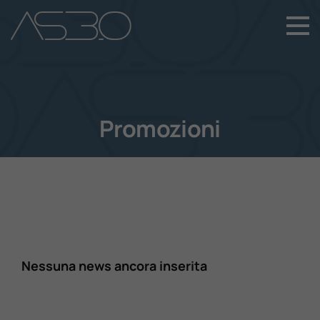
+39 049 899 4411
Home
Auto Nuove
Promozioni
Auto Usate
Promozioni
Assistenza
Nessuna news ancora inserita
Novità Sui Nostri Veicoli