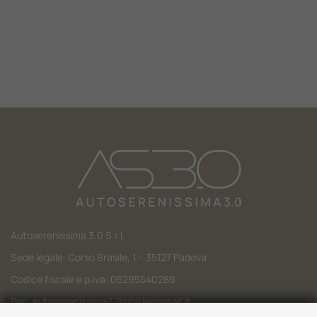
Lavora Con Noi
Contattaci
Autoserenissima 3.0 S.r.l.
Sede legale: Corso Brasile, 1 – 35127 Padova
Codice fiscale e p.iva: 05295540289
Pec:
autoserenissima3.0srl@legalmail.it