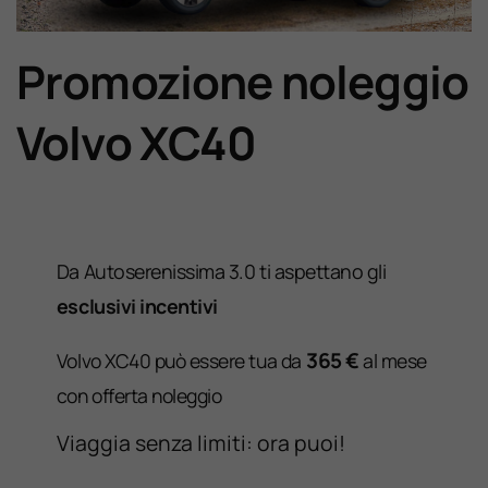
Lavora Con Noi
Promozione noleggio
Contattaci
Volvo XC40
D
a Autoserenissima 3.0 ti aspettano gli
esclusivi incentivi
365 €
Volvo XC40 può essere tua da
al mese
con offerta noleggio
Viaggia senza limiti: ora puoi!