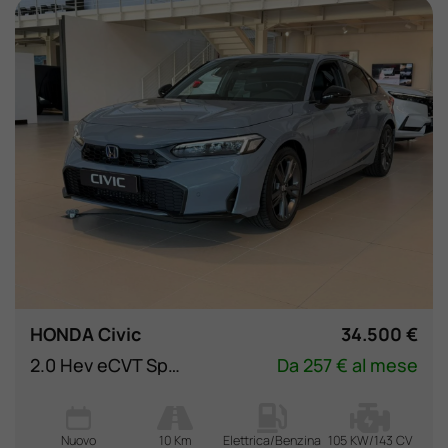
HONDA Civic
34.500 €
2.0 Hev eCVT Sport
Da 257 € al mese
Nuovo
10 Km
Elettrica/Benzina
105 KW/143 CV