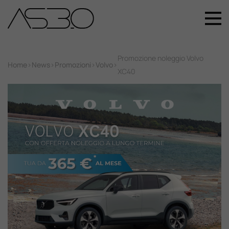
+39 049 899 4411
Home
Promozione noleggio Volvo
Home
>
News
>
Promozioni
>
Volvo
>
XC40
Auto Nuove
Auto Usate
Promozioni
Assistenza
Novità Sui Nostri Veicoli