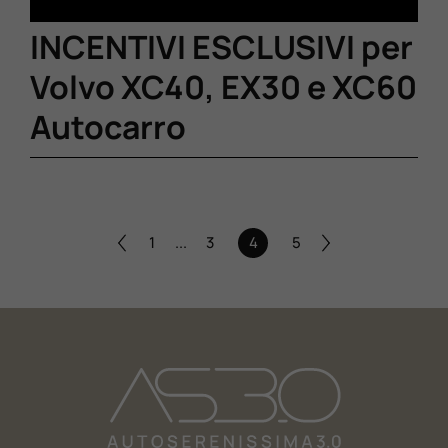
INCENTIVI ESCLUSIVI per
Volvo XC40, EX30 e XC60
Autocarro
1
...
3
4
5