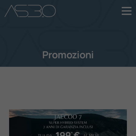
+39 049 899 4411
Home
Auto Nuove
Promozioni
Auto Usate
Promozioni
Assistenza
Novità Sui Nostri Veicoli