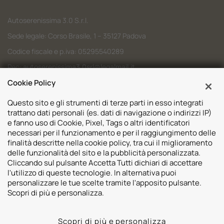
Autoserenissima 3.0 S.r.l.
Sede legale: Corso Brasile, 1 – 35127 Padova
Codice fiscale e p.iva: 05295540289
Pec:
autoserenissima3.0srl@legalmail.it
Codice SDI: M5UXCR1
Cookie Policy
Questo sito e gli strumenti di terze parti in esso integrati
trattano dati personali (es. dati di navigazione o indirizzi IP)
e fanno uso di Cookie, Pixel, Tags o altri identificatori
necessari per il funzionamento e per il raggiungimento delle
Sedi
finalità descritte nella cookie policy, tra cui il miglioramento
delle funzionalità del sito e la pubblicità personalizzata.
Volvo Padova
Risorse
Cliccando sul pulsante Accetta Tutti dichiari di accettare
Volvo Venezia
l'utilizzo di queste tecnologie. In alternativa puoi
Valuta il tuo Usato
Usato Padova
personalizzare le tue scelte tramite l'apposito pulsante.
Contatti
Mazda Padova
Scopri di più e personalizza.
Promozioni
Subaru Bassano del Grappa
2026 © Autoserenissima 3.0 Srl. Tutti i diritti riservati.
Subaru Vicenza
Scopri di più e personalizza
Privacy Policy
Cookie Policy
Whistleblowing