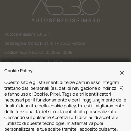
Autoserenissima 3.0 S.r.l.
Sede legale: Corso Brasile, 1 – 35127 Padova
Codice fiscale e p.iva: 05295540289
Pec:
autoserenissima3.0srl@legalmail.it
Codice SDI: M5UXCR1
Cookie Policy
Questo sito e gli strumenti di terze parti in esso integrati
trattano dati personali (es. dati di navigazione o indirizzi IP)
e fanno uso di Cookie, Pixel, Tags o altri identificatori
necessari per il funzionamento e per il raggiungimento delle
Sedi
finalità descritte nella cookie policy, tra cui il miglioramento
delle funzionalità del sito e la pubblicità personalizzata.
Volvo Padova
Risorse
Cliccando sul pulsante Accetta Tutti dichiari di accettare
Volvo Venezia
l'utilizzo di queste tecnologie. In alternativa puoi
Valuta il tuo Usato
Usato Padova
personalizzare le tue scelte tramite l'apposito pulsante.