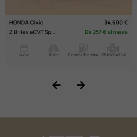
HONDA Civic
34.500 €
2.0 Hev eCVT Sport
Da 257 € al mese
Nuovo
10 Km
Elettrica/Benzina
105 KW/143 CV