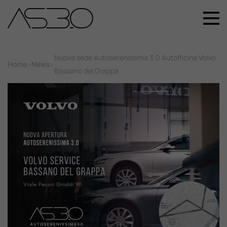
+39 049 899 4411
Home
Nuova sede Autoserenissima 3.0 Autofficina Volvo
Home
>
News
>
Bassano del Grappa
Auto Nuove
Auto Usate
Promozioni
Assistenza
Novità Sui Nostri Veicoli