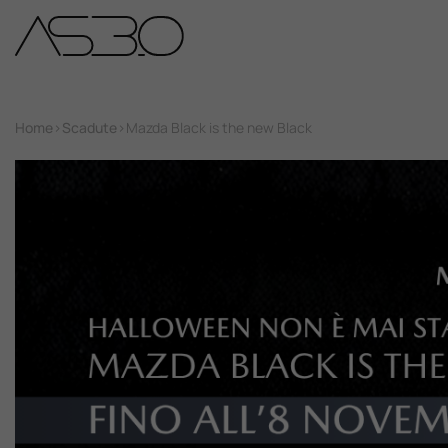
Home
Home
>
Scadute
>
Mazda Black is the new Black
Auto Nuove
Auto Usate
Promozioni
Assistenza
Novità Sui Nostri Veicoli