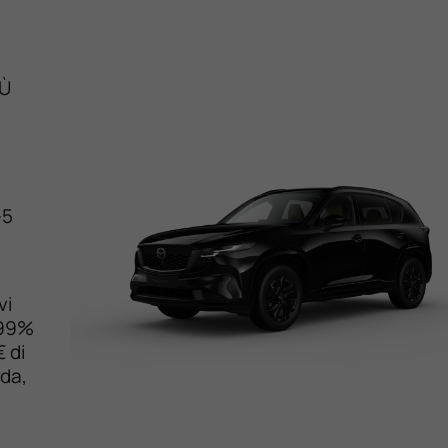
IÙ
-5
vi
,99%
 di
zda,