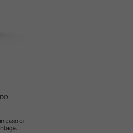
IDO
n caso di
antage.