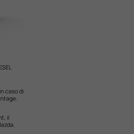
IESEL
in caso di
antage.
, il
Mazda.