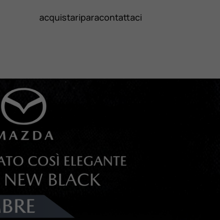
acquista
ripara
contattaci