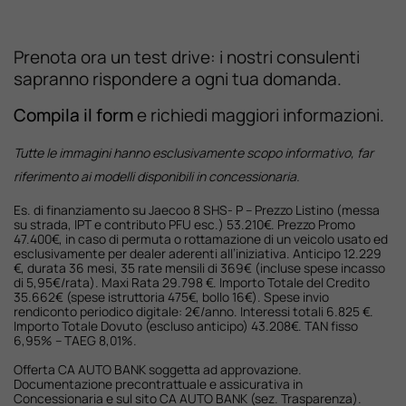
Prenota ora un test drive: i nostri consulenti
sapranno rispondere a ogni tua domanda.
Compila il form
e richiedi maggiori informazioni.
Tutte le immagini hanno esclusivamente scopo informativo, far
riferimento ai modelli disponibili in concessionaria.
Es. di finanziamento su Jaecoo 8 SHS- P – Prezzo Listino (messa
su strada, IPT e contributo PFU esc.) 53.210€. Prezzo Promo
47.400€, in caso di permuta o rottamazione di un veicolo usato ed
esclusivamente per dealer aderenti all’iniziativa. Anticipo 12.229
€, durata 36 mesi, 35 rate mensili di 369€ (incluse spese incasso
di 5,95€/rata). Maxi Rata 29.798 €. Importo Totale del Credito
35.662€ (spese istruttoria 475€, bollo 16€). Spese invio
rendiconto periodico digitale: 2€/anno. Interessi totali 6.825 €.
Importo Totale Dovuto (escluso anticipo) 43.208€. TAN fisso
6,95% – TAEG 8,01%.
Offerta CA AUTO BANK soggetta ad approvazione.
Documentazione precontrattuale e assicurativa in
Concessionaria e sul sito CA AUTO BANK (sez. Trasparenza).