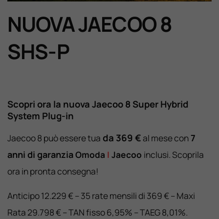
NUOVA JAECOO 8
Lavora Con Noi
SHS-P
Contattaci
Scopri ora la nuova Jaecoo 8 Super Hybrid
System Plug-in
da 369 €
Jaecoo 8 può essere tua
al mese con
7
anni di garanzia
Omoda
I
Jaecoo
inclusi. Scoprila
ora in pronta consegna!
Anticipo 12.229 € – 35 rate mensili di 369 € – Maxi
Rata 29.798 € – TAN fisso 6,95% – TAEG 8,01%.