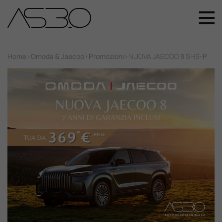
+39 049 899 4411
Home
Home
>
Omoda & Jaecoo
>
Promozioni
>
NUOVA JAECOO 8 SHS-P
Auto Nuove
Auto Usate
Promozioni
Assistenza
Novità Sui Nostri Veicoli