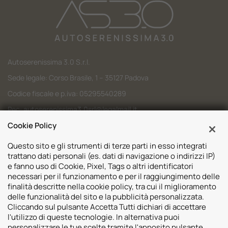
Autoserenissima 3.0 S.r.l.
Sede legale: Corso Brasile, 1 – 35127 Padova
Codice fiscale e p.iva: 05295540289
Pec:
autoserenissima3.0srl@legalmail.it
Cookie Policy
Codice SDI: M5UXCR1
Questo sito e gli strumenti di terze parti in esso integrati
trattano dati personali (es. dati di navigazione o indirizzi IP)
e fanno uso di Cookie, Pixel, Tags o altri identificatori
necessari per il funzionamento e per il raggiungimento delle
Sedi
finalità descritte nella cookie policy, tra cui il miglioramento
delle funzionalità del sito e la pubblicità personalizzata.
Volvo Padova
Risorse
Cliccando sul pulsante Accetta Tutti dichiari di accettare
Volvo Venezia
l'utilizzo di queste tecnologie. In alternativa puoi
Valuta il tuo Usato
Usato Padova
personalizzare le tue scelte tramite l'apposito pulsante.