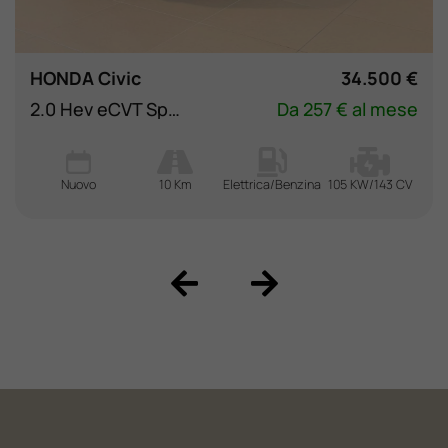
HONDA Civic
34.500 €
2.0 Hev eCVT Sport
Da 257 € al mese
Nuovo
10 Km
Elettrica/Benzina
105 KW/143 CV