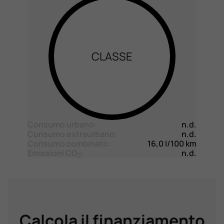
CLASSE
Consumo urbano:
n.d.
Consumo extraurbano:
n.d.
Consumo combinato:
16,0 l/100 km
Emissioni CO
:
n.d.
2
Calcola il finanziamento