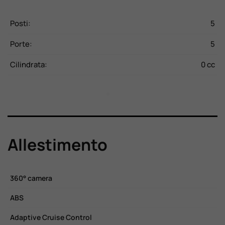
CV
Posti:
5
P
Kg
Porte:
5
P
d.
Cilindrata:
0 cc
C
Allestimento
360° camera
C
ABS
C
Adaptive Cruise Control
C