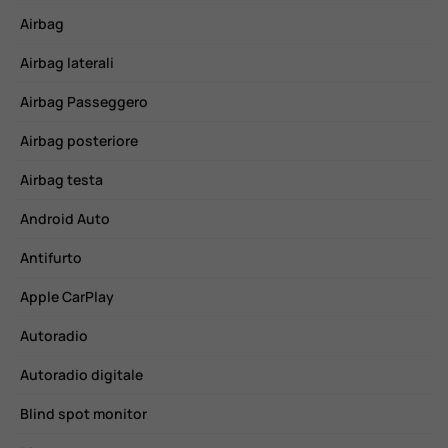
Airbag
C
Airbag laterali
E
Airbag Passeggero
F
Airbag posteriore
F
Airbag testa
F
Android Auto
H
Antifurto
I
Apple CarPlay
L
Autoradio
L
Autoradio digitale
M
Blind spot monitor
P