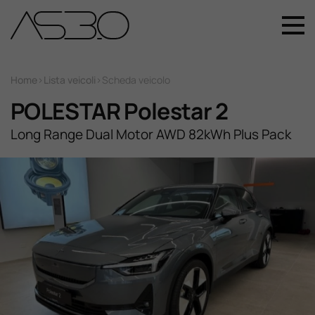
+39 049 899 4411
Home
Home
>
Lista veicoli
>
Scheda veicolo
POLESTAR Polestar 2
Auto Nuove
Long Range Dual Motor AWD 82kWh Plus Pack
Auto Usate
Promozioni
Assistenza
Novità Sui Nostri Veicoli