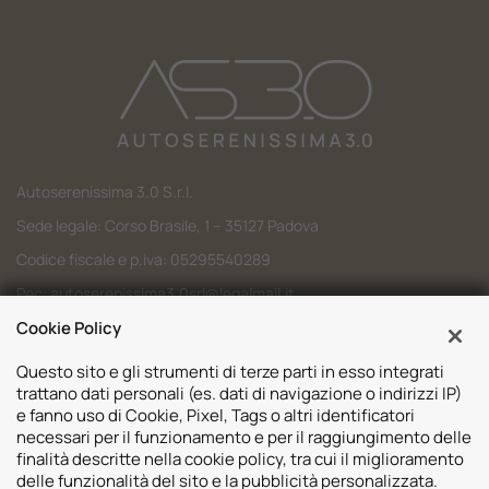
Autoserenissima 3.0 S.r.l.
Sede legale: Corso Brasile, 1 – 35127 Padova
Codice fiscale e p.iva: 05295540289
Pec:
autoserenissima3.0srl@legalmail.it
Cookie Policy
Codice SDI: M5UXCR1
Questo sito e gli strumenti di terze parti in esso integrati
trattano dati personali (es. dati di navigazione o indirizzi IP)
e fanno uso di Cookie, Pixel, Tags o altri identificatori
necessari per il funzionamento e per il raggiungimento delle
Sedi
finalità descritte nella cookie policy, tra cui il miglioramento
delle funzionalità del sito e la pubblicità personalizzata.