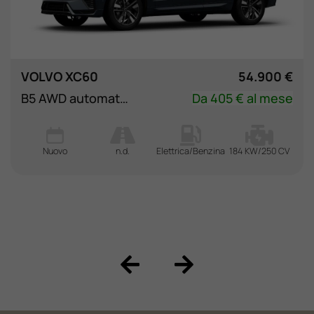
VOLVO XC60
54.900 €
B5 AWD automatico Plus Dark
Da 405 € al mese
Nuovo
n.d.
Elettrica/Benzina
184 KW/250 CV