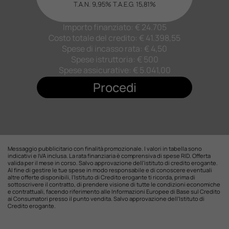
T.A.N. 9,95%
T.A.E.G.
15,81
%
Importo finanziato: €
24.705
Costo totale del credito: €
41.398,55
Spese di incasso rata: € 4,50
Spese istruttoria: € 500
Spese assicurative: €
5.041,00
Procedi
Messaggio pubblicitario con finalità promozionale. I valori in tabella sono
indicativi e IVA inclusa. La rata finanziaria è comprensiva di spese RID. Offerta
valida per il mese in corso. Salvo approvazione dell'istituto di credito erogante.
Al fine di gestire le tue spese in modo responsabile e di conoscere eventuali
altre offerte disponibili, l'Istituto di Credito erogante ti ricorda, prima di
sottoscrivere il contratto, di prendere visione di tutte le condizioni economiche
e contrattuali, facendo riferimento alle Informazioni Europee di Base sul Credito
ai Consumatori presso il punto vendita. Salvo approvazione dell'Istituto di
Credito erogante.