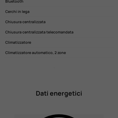
Bluetooth
P
Cerchi in lega
P
Chiusura centralizzata
R
Chiusura centralizzata telecomandata
R
Climatizzatore
S
Climatizzatore automatico, 2 zone
S
Dati energetici