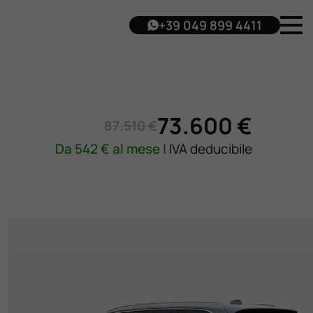
+39 049 899 4411
73.600 €
87.510 €
Da
542
€ al mese |
IVA deducibile