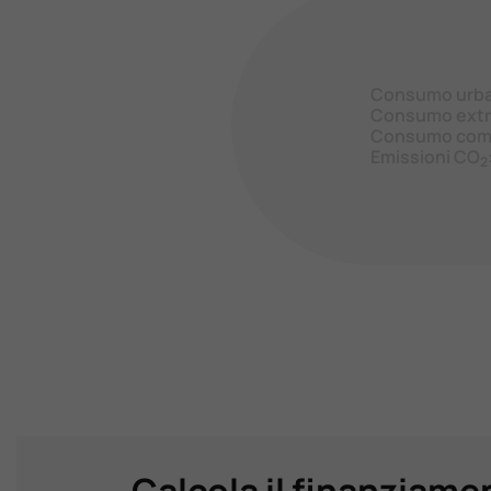
Consumo urb
Consumo extr
Consumo com
Emissioni CO
2
Calcola il finanziame