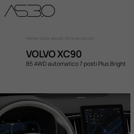
Home
Home
>
Lista veicoli
>
Scheda veicolo
Auto Nuove
VOLVO XC90
B5 AWD automatico 7 posti Plus Bright
Auto Usate
Promozioni
Assistenza
Novità Sui Nostri Veicoli