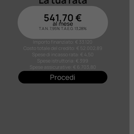
541,70
€
al mese
T.A.N. 7,95%
T.A.E.G.
13,28
%
Importo finanziato: €
33.120
Costo totale del credito: €
52.002,89
Spese di incasso rata: € 4,50
Spese istruttoria: € 399
Spese assicurative: €
6.703,80
Procedi