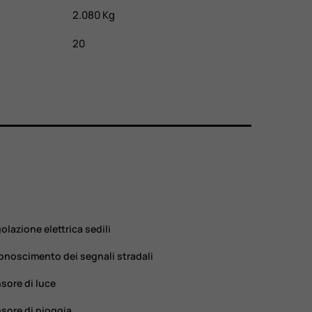
2.080 Kg
20
olazione elettrica sedili
onoscimento dei segnali stradali
sore di luce
sore di pioggia