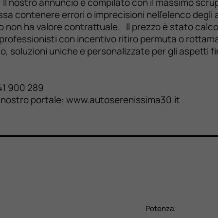
. Il nostro annuncio è compilato con il massimo scru
sa contenere errori o imprecisioni nell’elenco degli a
o non ha valore contrattuale. Il prezzo è stato calc
 professionisti con incentivo ritiro permuta o rotta
vando, soluzioni uniche e personalizzate per g
va in vi
elefono: +39 04
Orlanda,43 Telefono:
ostro portale: www.autoserenissima30.it
Potenza: