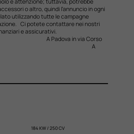
polo e attenzione; tuttavia, potrebbe
ccessori o altro, quindi l’annuncio in ogni
olato utilizzando tutte le campagne
mazione. Ci potete contattare nei nostri
li aspetti finanziari e assicurativi.
a Corso
9 899 4411 A
 +39 041 900 289
184 KW / 250 CV