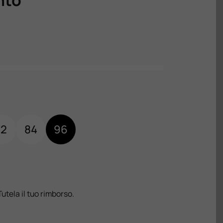
72
84
96
Tutela il tuo rimborso.