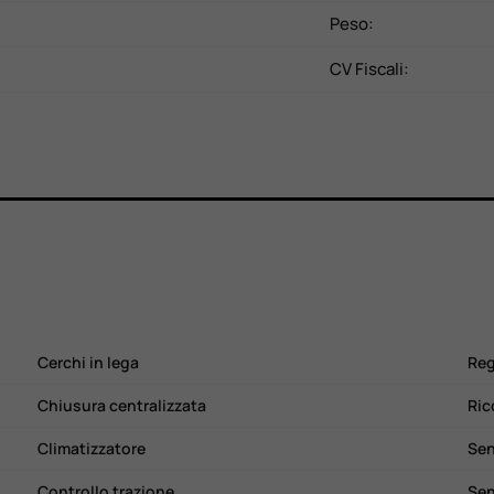
Peso:
CV Fiscali:
Cerchi in lega
Reg
Chiusura centralizzata
Ric
Climatizzatore
Sen
Controllo trazione
Sen