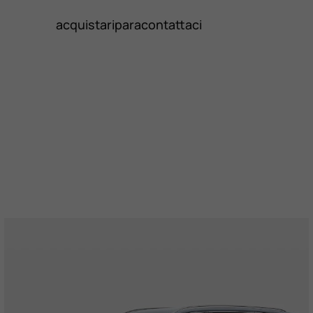
acquista
ripara
contattaci