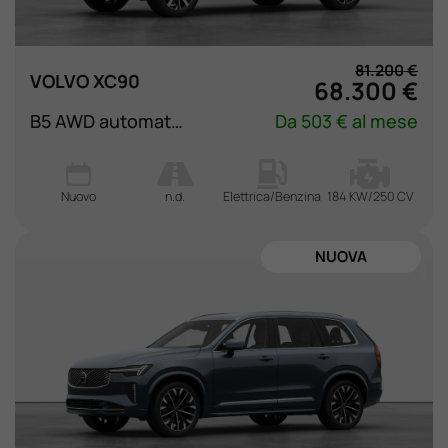
Lavora Con Noi
81.200 €
VOLVO XC90
68.300 €
Contattaci
B5 AWD automatico 7 posti Core
Da 503 € al mese
Nuovo
n.d.
Elettrica/Benzina
184 KW/250 CV
NUOVA