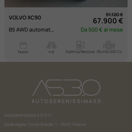
91.120 €
VOLVO XC90
67.900 €
B5 AWD automatico 7 posti Plus Bright
Da 500 € al mese
Nuovo
n.d.
Elettrica/Benzina
184 KW/250 CV
Autoserenissima 3.0 S.r.l.
Sede legale: Corso Brasile, 1 – 35127 Padova