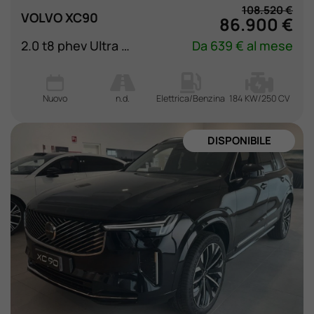
108.520 €
VOLVO XC90
86.900 €
2.0 t8 phev Ultra Black Edition awd 7p.ti auto
Da 639 € al mese
Nuovo
n.d.
Elettrica/Benzina
184 KW/250 CV
DISPONIBILE