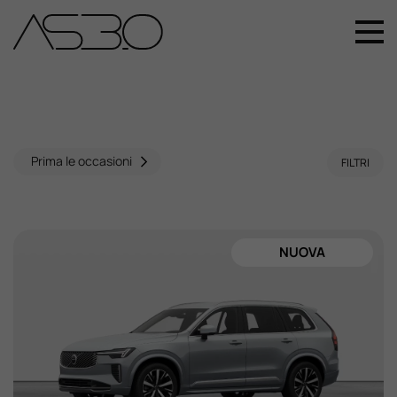
+39 049 899 4411
Home
Auto Nuove
Prima le occasioni
FILTRI
Auto Usate
NUOVA
Promozioni
Assistenza
Novità Sui Nostri Veicoli