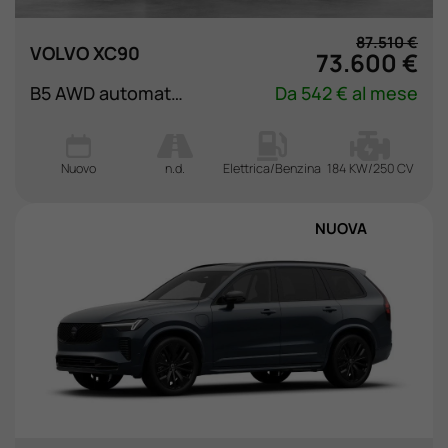
87.510 €
VOLVO XC90
73.600 €
B5 AWD automatico 7 posti Plus Bright
Da 542 € al mese
Nuovo
n.d.
Elettrica/Benzina
184 KW/250 CV
NUOVA