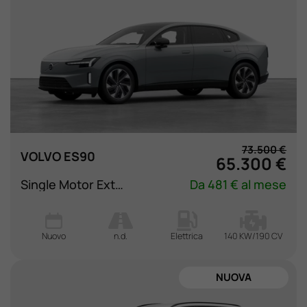
73.500 €
VOLVO ES90
65.300 €
Single Motor Extended Range Core
Da 481 € al mese
Nuovo
n.d.
Elettrica
140 KW/190 CV
NUOVA