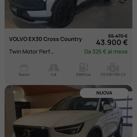
55.470 €
VOLVO EX30 Cross Country
43.900 €
Twin Motor Performance AWD Ultra
Da 325 € al mese
Nuovo
n.d.
Elettrica
115 KW/156 CV
NUOVA