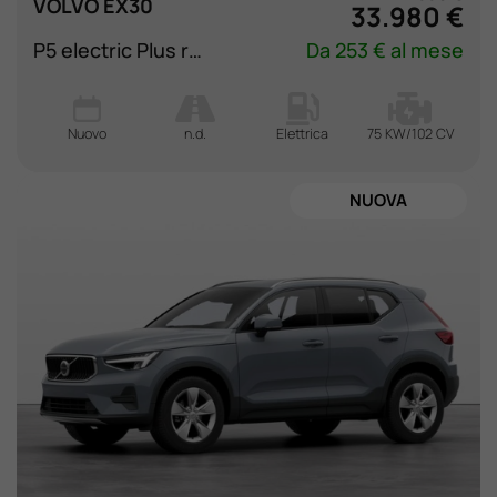
VOLVO EX30
33.980 €
P5 electric Plus rwd
Da 253 € al mese
Nuovo
n.d.
Elettrica
75 KW/102 CV
NUOVA