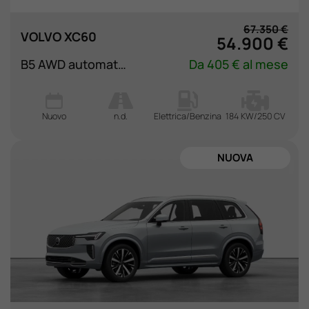
67.350 €
VOLVO XC60
54.900 €
B5 AWD automatico Plus Dark
Da 405 € al mese
Nuovo
n.d.
Elettrica/Benzina
184 KW/250 CV
NUOVA