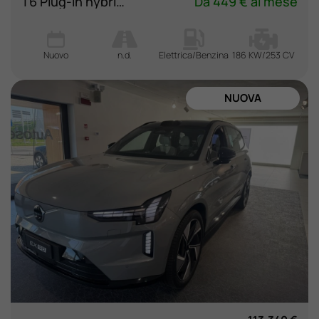
T6 Plug-in hybrid AWD automatico Plus Black Editio
Da 449 € al mese
Nuovo
n.d.
Elettrica/Benzina
186 KW/253 CV
NUOVA