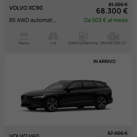
81.200 €
VOLVO XC90
68.300 €
B5 AWD automatico 7 posti Core
Da 503 € al mese
Nuovo
n.d.
Elettrica/Benzina
184 KW/250 CV
IN ARRIVO
57.000 €
VOLVO V60