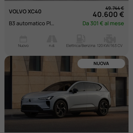
49.744 €
VOLVO XC40
40.600 €
B3 automatico Plus Dark
Da 301 € al mese
Nuovo
n.d.
Elettrica/Benzina
120 KW/163 CV
NUOVA