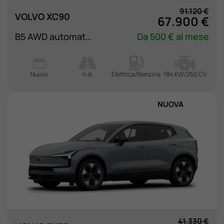
91.120 €
VOLVO XC90
67.900 €
B5 AWD automatico 7 posti Plus Bright
Da 500 € al mese
Nuovo
n.d.
Elettrica/Benzina
184 KW/250 CV
NUOVA
41.330 €