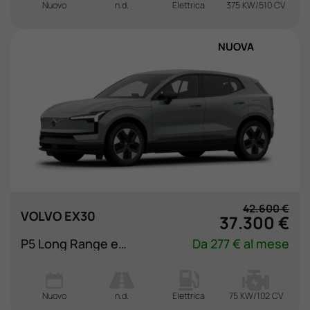
Nuovo
n.d.
Elettrica
375 KW/510 CV
NUOVA
42.600 €
VOLVO EX30
37.300 €
P5 Long Range electric Plus rwd
Da 277 € al mese
Nuovo
n.d.
Elettrica
75 KW/102 CV