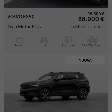
99.500 €
VOLVO EX90
88.900 €
Twin Motor Plus AWD
Da 653 € al mese
Nuovo
n.d.
Elettrica
335 KW/455 CV
NUOVA