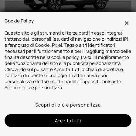
Cookie Policy
51.524 €
Questo sito e gli strumenti di terze parti in esso integrati
VOLVO XC40
42.200 €
trattano dati personali (es. dati di navigazione o indirizzi IP)
e fanno uso di Cookie, Pixel, Tags o altri identificatori
B3 automatico Plus Dark
Da 313 € al mese
necessari per il funzionamento e per il raggiungimento delle
finalità descritte nella cookie policy, tra cui il miglioramento
delle funzionalità del sito e la pubblicità personalizzata.
Cliccando sul pulsante Accetta Tutti dichiari di accettare
Nuovo
n.d.
Elettrica/Benzina
120 KW/163 CV
l'utilizzo di queste tecnologie. In alternativa puoi
personalizzare le tue scelte tramite l'apposito pulsante.
Scopri di più e personalizza.
Scopri di più e personalizza
Accetta tutti