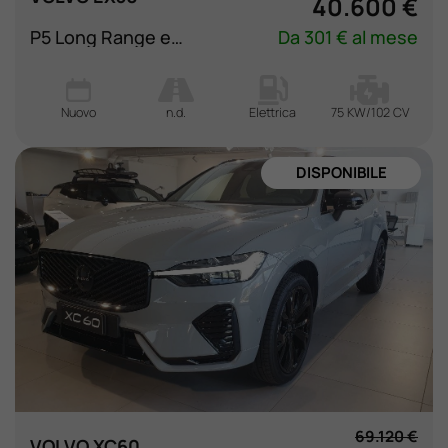
40.600 €
P5 Long Range electric Plus Black Edition rwd
Da 301 € al mese
Nuovo
n.d.
Elettrica
75 KW/102 CV
DISPONIBILE
69.120 €
VOLVO XC60