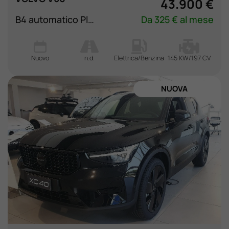
43.900 €
B4 automatico Plus Dark
Da 325 € al mese
Nuovo
n.d.
Elettrica/Benzina
145 KW/197 CV
NUOVA