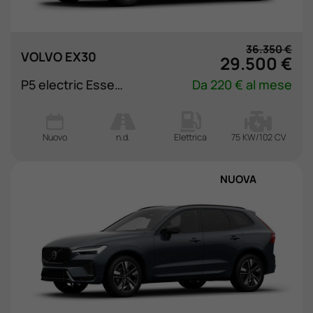
Lavora Con Noi
36.350 €
VOLVO EX30
29.500 €
Contattaci
P5 electric Essential rwd
Da 220 € al mese
Nuovo
n.d.
Elettrica
75 KW/102 CV
NUOVA