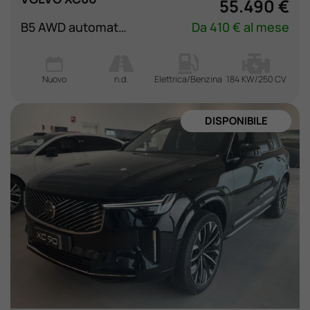
55.490 €
B5 AWD automatico Plus Black Edition
Da 410 € al mese
Nuovo
n.d.
Elettrica/Benzina
184 KW/250 CV
DISPONIBILE