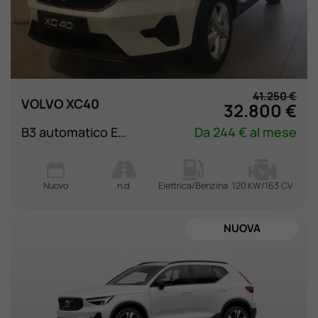
41.250 €
VOLVO XC40
32.800 €
B3 automatico Essential
Da 244 € al mese
Nuovo
n.d.
Elettrica/Benzina
120 KW/163 CV
NUOVA