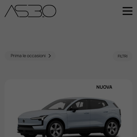
+39 049 899 4411
Home
Auto Nuove
Prima le occasioni
FILTRI
Auto Usate
NUOVA
Promozioni
Assistenza
Novità Sui Nostri Veicoli