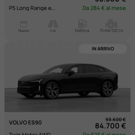
P5 Long Range electric Plus rwd
Da 284 € al mese
Nuovo
n.d.
Elettrica
75 KW/102 CV
IN ARRIVO
93.600 €
VOLVO ES90
84.700 €
Twin Motor AWD Ultra
Da 623 € al mese