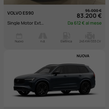
95.000 €
VOLVO ES90
83.200 €
Single Motor Extended Range Ultra
Da 612 € al mese
Nuovo
n.d.
Elettrica
245 KW/333 CV
NUOVA