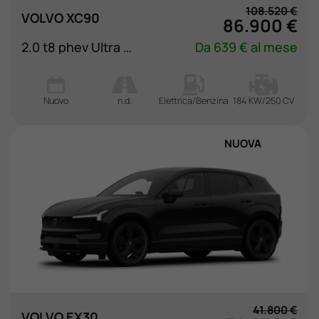
108.520 €
VOLVO XC90
86.900 €
2.0 t8 phev Ultra Black Edition awd 7p.ti auto
Da 639 € al mese
Nuovo
n.d.
Elettrica/Benzina
184 KW/250 CV
NUOVA
41.800 €
VOLVO EX30