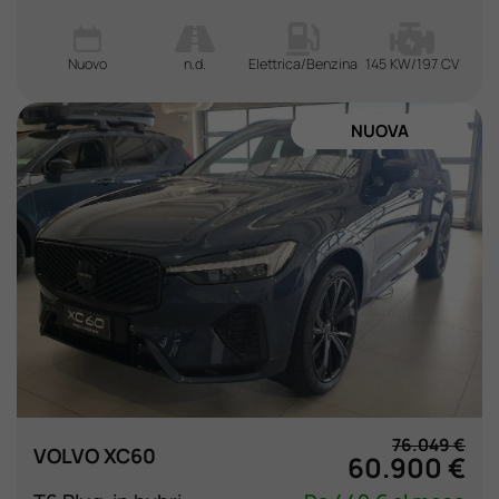
Nuovo
n.d.
Elettrica/Benzina
145 KW/197 CV
NUOVA
76.049 €
VOLVO XC60
60.900 €