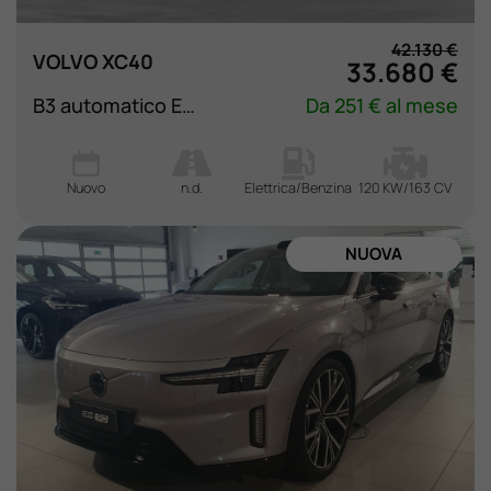
42.130 €
VOLVO XC40
33.680 €
B3 automatico Essential
Da 251 € al mese
Nuovo
n.d.
Elettrica/Benzina
120 KW/163 CV
NUOVA