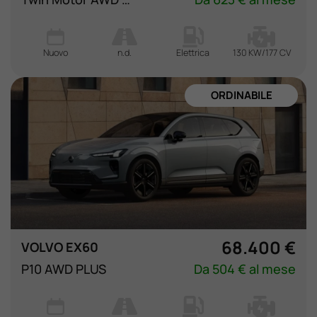
Nuovo
n.d.
Elettrica
130 KW/177 CV
ORDINABILE
68.400 €
VOLVO EX60
P10 AWD PLUS
Da 504 € al mese