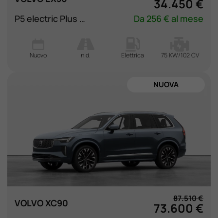
34.450 €
P5 electric Plus Black Edition rwd
Da 256 € al mese
Nuovo
n.d.
Elettrica
75 KW/102 CV
NUOVA
87.510 €
VOLVO XC90
73.600 €