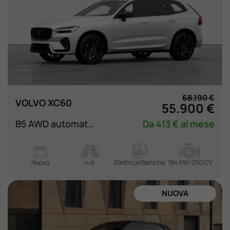
68.190 €
VOLVO XC60
55.900 €
B5 AWD automatico Plus Black Edition
Da 413 € al mese
Nuovo
n.d.
Elettrica/Benzina
184 KW/250 CV
NUOVA