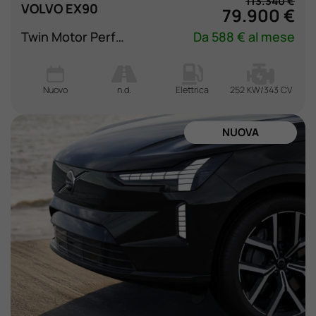
113.340 €
VOLVO EX90
79.900 €
Twin Motor Performance AWD Ultra
Da 588 € al mese
Nuovo
n.d.
Elettrica
252 KW/343 CV
NUOVA