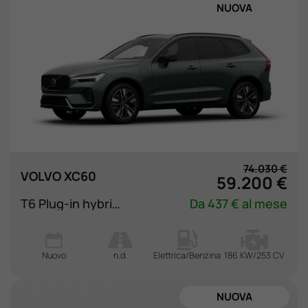
NUOVA
74.030 €
VOLVO XC60
59.200 €
T6 Plug-in hybrid AWD automatico Plus Dark
Da 437 € al mese
Nuovo
n.d.
Elettrica/Benzina
186 KW/253 CV
NUOVA