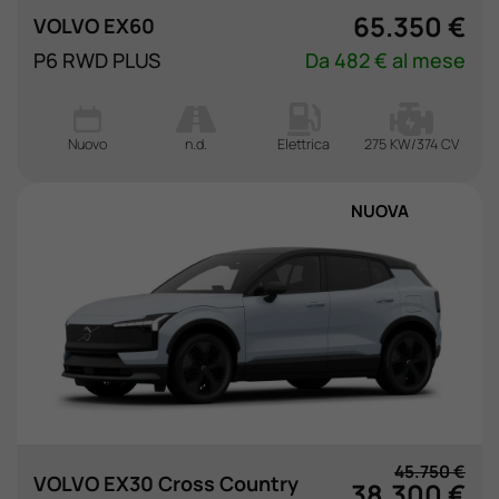
65.350 €
VOLVO EX60
P6 RWD PLUS
Da 482 € al mese
Nuovo
n.d.
Elettrica
275 KW/374 CV
NUOVA
45.750 €
VOLVO EX30 Cross Country
38.300 €