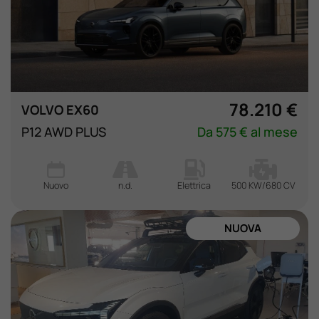
78.210 €
VOLVO EX60
P12 AWD PLUS
Da 575 € al mese
Nuovo
n.d.
Elettrica
500 KW/680 CV
NUOVA