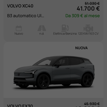
51.030 €
VOLVO XC40
41.700 €
B3 automatico Ultra Black Edition
Da 309 € al mese
Nuovo
n.d.
Elettrica/Benzina
120 KW/163 CV
NUOVA
45.930 €
VOLVO EX30