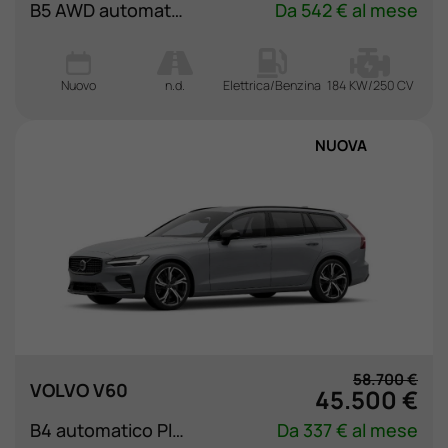
B5 AWD automatico 7 posti Plus Bright
Da 542 € al mese
Nuovo
n.d.
Elettrica/Benzina
184 KW/250 CV
NUOVA
58.700 €
VOLVO V60
45.500 €
B4 automatico Plus Dark
Da 337 € al mese