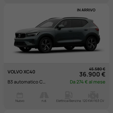
IN ARRIVO
45.580 €
VOLVO XC40
36.900 €
B3 automatico Core
Da 274 € al mese
Nuovo
n.d.
Elettrica/Benzina
120 KW/163 CV