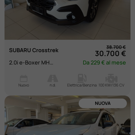
38.700 €
SUBARU Crosstrek
30.700 €
2.0i e-Boxer MHEV CVT Lineartronic Style
Da 229 € al mese
Nuovo
n.d.
Elettrica/Benzina
100 KW/136 CV
NUOVA