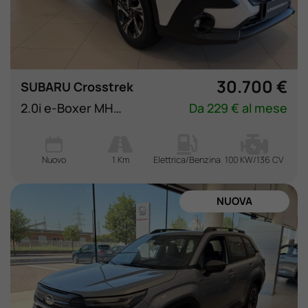
Lavora Con Noi
Contattaci
30.700 €
SUBARU Crosstrek
2.0i e-Boxer MHEV CVT Lineartronic Style
Da 229 € al mese
Nuovo
1 Km
Elettrica/Benzina
100 KW/136 CV
NUOVA