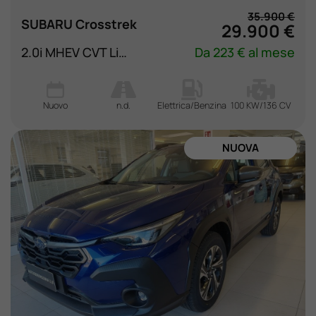
35.900 €
SUBARU Crosstrek
29.900 €
2.0i MHEV CVT Lineartr. Style
Da 223 € al mese
Nuovo
n.d.
Elettrica/Benzina
100 KW/136 CV
NUOVA