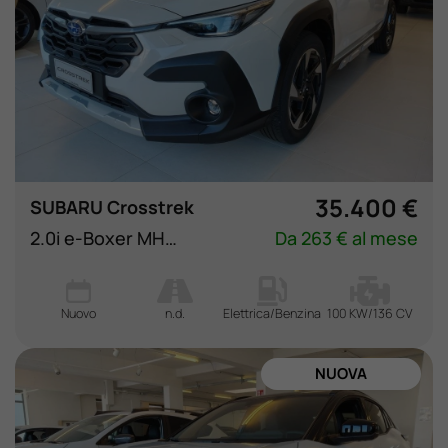
35.400 €
SUBARU Crosstrek
2.0i e-Boxer MHEV CVT Lineartronic Premium
Da 263 € al mese
Nuovo
n.d.
Elettrica/Benzina
100 KW/136 CV
NUOVA