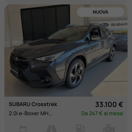
NUOVA
33.100 €
SUBARU Crosstrek
2.0i e-Boxer MHEV CVT Lineartronic Style Xtra
Da 247 € al mese