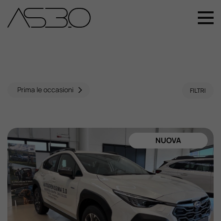
+39 049 899 4411
Home
Auto Nuove
Prima le occasioni
FILTRI
Auto Usate
NUOVA
Promozioni
Assistenza
Novità Sui Nostri Veicoli