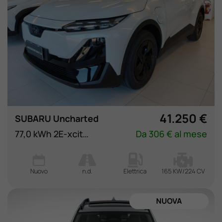
41.250 €
SUBARU Uncharted
77,0 kWh 2E-xcite+
Da 306 € al mese
Nuovo
n.d.
Elettrica
165 KW/224 CV
NUOVA