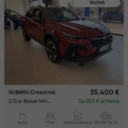
NUOVA
35.400 €
SUBARU Crosstrek
2.0i e-Boxer MHEV CVT Lineartronic Premium
Da 263 € al mese
Nuovo
10 Km
Elettrica/Benzina
100 KW/136 CV