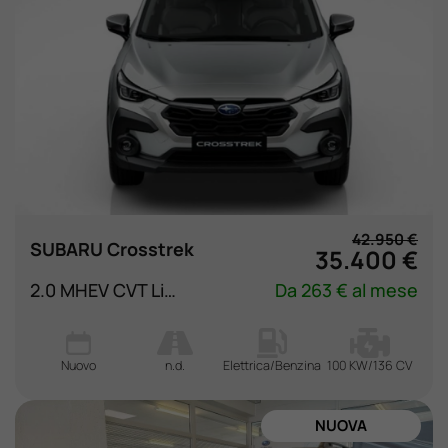
42.950 €
SUBARU Crosstrek
35.400 €
2.0 MHEV CVT Lineartr. Premium
Da 263 € al mese
Nuovo
n.d.
Elettrica/Benzina
100 KW/136 CV
NUOVA