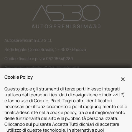
Autoserenissima 3.0 S.r.l.
Sede legale: Corso Brasile, 1 – 35127 Padova
Codice fiscale e p.iva: 05295540289
Pec:
autoserenissima3.0srl@legalmail.it
Codice SDI: M5UXCR1
Cookie Policy
Questo sito e gli strumenti di terze parti in esso integrati
trattano dati personali (es. dati di navigazione o indirizzi IP)
e fanno uso di Cookie, Pixel, Tags o altri identificatori
necessari per il funzionamento e per il raggiungimento delle
Sedi
finalità descritte nella cookie policy, tra cui il miglioramento
delle funzionalità del sito e la pubblicità personalizzata.
Volvo Padova
Risorse
Cliccando sul pulsante Accetta Tutti dichiari di accettare
Volvo Venezia
l'utilizzo di queste tecnologie. In alternativa puoi
Valuta il tuo Usato