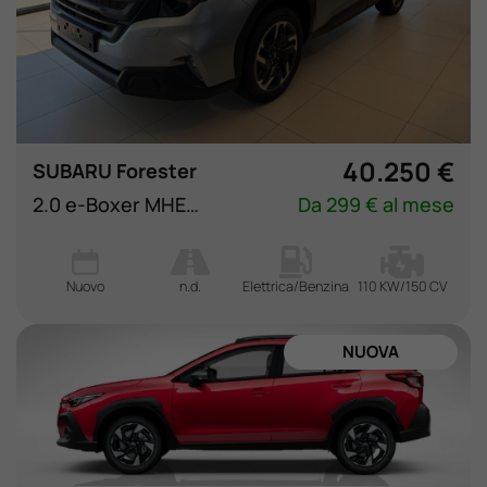
40.250 €
SUBARU Forester
2.0 e-Boxer MHEV CVT Lineartronic Style
Da 299 € al mese
Nuovo
n.d.
Elettrica/Benzina
110 KW/150 CV
NUOVA