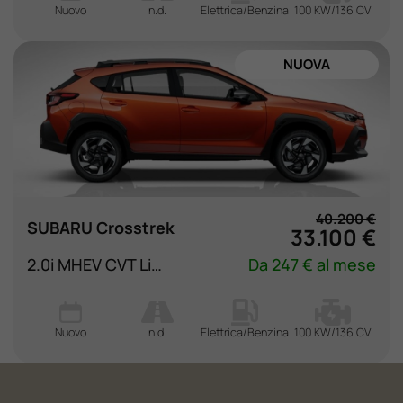
Nuovo
n.d.
Elettrica/Benzina
100 KW/136 CV
NUOVA
40.200 €
SUBARU Crosstrek
33.100 €
2.0i MHEV CVT Lineartr. Style Xtra
Da 247 € al mese
Nuovo
n.d.
Elettrica/Benzina
100 KW/136 CV