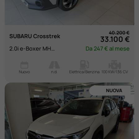
40.200 €
SUBARU Crosstrek
33.100 €
2.0i e-Boxer MHEV CVT Lineartronic Style Xtra
Da 247 € al mese
Nuovo
n.d.
Elettrica/Benzina
100 KW/136 CV
NUOVA