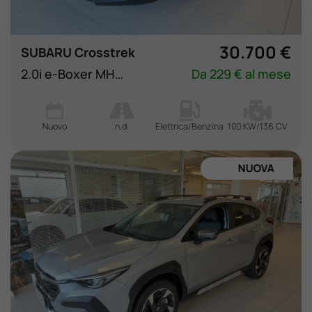
30.700 €
SUBARU Crosstrek
2.0i e-Boxer MHEV CVT Lineartronic Style
Da 229 € al mese
Nuovo
n.d.
Elettrica/Benzina
100 KW/136 CV
NUOVA