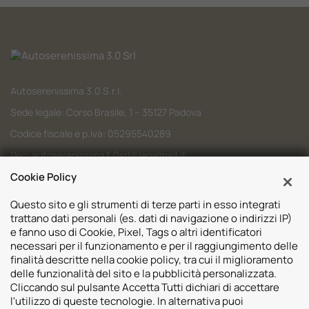
Autoserenissima 3.0 S.r.l.
Sede legale: Corso Brasile, 1 – 35127 Padova
Codice fiscale e p.iva: 05295540289
Pec:
autoserenissima3.0srl@legalmail.it
Cookie Policy
Codice SDI: M5UXCR1
Questo sito e gli strumenti di terze parti in esso integrati
trattano dati personali (es. dati di navigazione o indirizzi IP)
e fanno uso di Cookie, Pixel, Tags o altri identificatori
necessari per il funzionamento e per il raggiungimento delle
Sedi
finalità descritte nella cookie policy, tra cui il miglioramento
delle funzionalità del sito e la pubblicità personalizzata.
Volvo Padova
Risorse
Cliccando sul pulsante Accetta Tutti dichiari di accettare
Volvo Venezia
l'utilizzo di queste tecnologie. In alternativa puoi
Valuta il tuo Usato