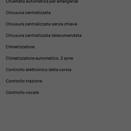
Chiamata automatica per emergenze
P
Chiusura centralizzata
P
Chiusura centralizzata senza chiave
R
Chiusura centralizzata telecomandata
R
Climatizzatore
R
Climatizzatore automatico, 2 zone
S
Controllo elettronico della corsia
S
Controllo trazione
S
Controllo vocale
S