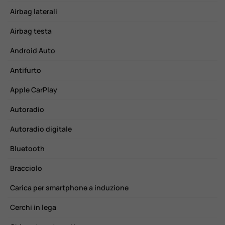
Airbag laterali
F
Airbag testa
F
Android Auto
H
Antifurto
H
Apple CarPlay
I
Autoradio
I
Autoradio digitale
I
Bluetooth
L
Bracciolo
L
Carica per smartphone a induzione
L
Cerchi in lega
M