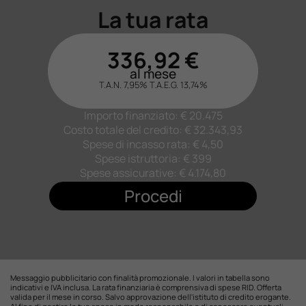
La tua rata
336,92
€
al mese
T.A.N. 7,95%
T.A.E.G.
13,74
%
Importo finanziato: €
20.475
Costo totale del credito: €
32.343,93
Spese di incasso rata: € 4,50
Spese istruttoria: € 399
Spese assicurative: €
4.174,80
Procedi
Messaggio pubblicitario con finalità promozionale. I valori in tabella sono
indicativi e IVA inclusa. La rata finanziaria è comprensiva di spese RID. Offerta
valida per il mese in corso. Salvo approvazione dell'istituto di credito erogante.