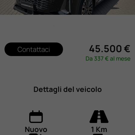
Lavora Con Noi
Contattaci
45.500 €
Contattaci
Da
337
€ al mese
Dettagli del veicolo
Nuovo
1 Km