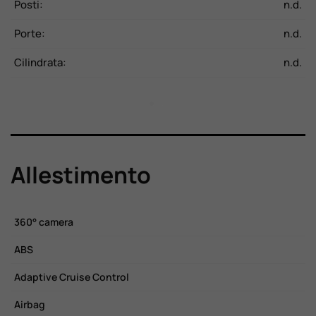
CV
Posti:
n.d.
P
Kg
Porte:
n.d.
P
d.
Cilindrata:
n.d.
C
Allestimento
360° camera
C
ABS
E
Adaptive Cruise Control
F
Airbag
F