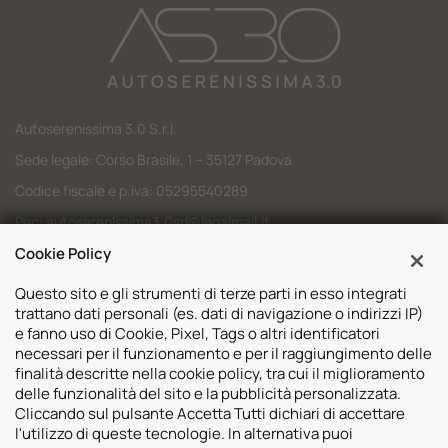
Autoserenissima 3.0 S.r.l.
Sede legale: Corso Brasile, 1 – 35127 Padova
Codice fiscale e p.iva: 05295540289
Pec:
autoserenissima3.0srl@legalmail.it
Codice SDI: M5UXCR1
Cookie Policy
Questo sito e gli strumenti di terze parti in esso integrati
trattano dati personali (es. dati di navigazione o indirizzi IP)
e fanno uso di Cookie, Pixel, Tags o altri identificatori
necessari per il funzionamento e per il raggiungimento delle
Sedi
finalità descritte nella cookie policy, tra cui il miglioramento
delle funzionalità del sito e la pubblicità personalizzata.
Volvo Padova
Risorse
Cliccando sul pulsante Accetta Tutti dichiari di accettare
Volvo Venezia
l'utilizzo di queste tecnologie. In alternativa puoi
Valuta il tuo Usato