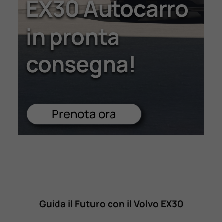
EX30 Autocarro
Lavora Con Noi
in pronta
Contattaci
consegna!
Prenota ora
Guida il Futuro con il Volvo EX30