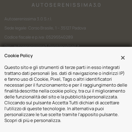
Autoserenissima 3.0 S.r.l.
Sede legale: Corso Brasile, 1 – 35127 Padova
Codice fiscale e p.iva: 05295540289
Pec:
autoserenissima3.0srl@legalmail.it
Codice SDI: M5UXCR1
Cookie Policy
Questo sito e gli strumenti di terze parti in esso integrati
trattano dati personali (es. dati di navigazione o indirizzi IP)
e fanno uso di Cookie, Pixel, Tags o altri identificatori
necessari per il funzionamento e per il raggiungimento delle
Sedi
finalità descritte nella cookie policy, tra cui il miglioramento
delle funzionalità del sito e la pubblicità personalizzata.
Volvo Padova
Risorse
Cliccando sul pulsante Accetta Tutti dichiari di accettare
Volvo Venezia
l'utilizzo di queste tecnologie. In alternativa puoi
Valuta il tuo Usato
Usato Padova
personalizzare le tue scelte tramite l'apposito pulsante.
Contatti
Mazda Padova
Scopri di più e personalizza.
Promozioni
Subaru Bassano del Grappa
2026 © Autoserenissima 3.0 Srl. Tutti i diritti riservati.