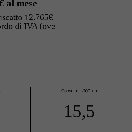
€ al mese
iscatto 12.765€ –
rdo di IVA (ove
c
Consumo, l/100 km
15,5