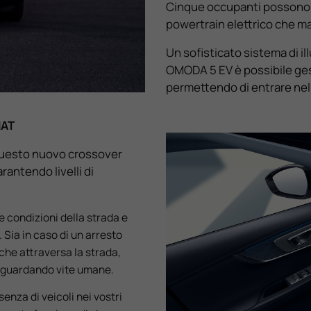
Cinque occupanti possono 
powertrain elettrico che ma
Un sofisticato sistema di il
OMODA 5 EV è possibile gest
permettendo di entrare nell
MAT
Questo nuovo crossover
arantendo livelli di
 condizioni della strada e
 Sia in caso di un arresto
che attraversa la strada,
vaguardando vite umane.
enza di veicoli nei vostri