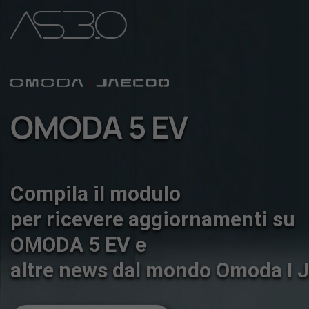
Home
Auto Nuove
OMODA 5 EV
Auto Usate
Compila il modulo
Promozioni
per ricevere aggiornamenti su
OMODA 5 EV e
Assistenza
altre news dal mondo Omoda I 
Novità Sui Nostri Veicoli