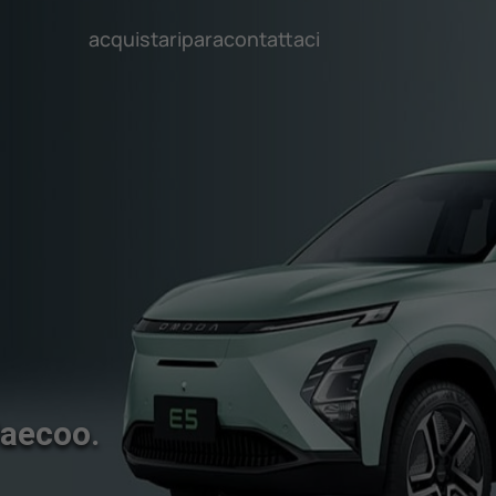
acquista
ripara
contattaci
Jaecoo.