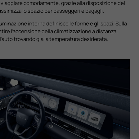
viaggiare comodamente, grazie alla disposizione del
ssimizza lo spazio per passeggeri e bagagli.
luminazione interna definisce le forme e gli spazi. Sulla
ire l’accensione della climatizzazione a distanza,
’auto trovando già la temperatura desiderata.