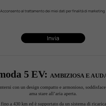
Acconsento al trattamento dei miei dati per finalità di marketing
Invia
moda 5 EV:
AMBIZIOSA E AUD
terni con un design compatto e armonioso, soddisfacend
ama stare all’aria aperta.
 fino a 430 km ed è supportato da un sistema di ricaric