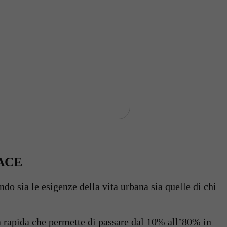
ACE
o sia le esigenze della vita urbana sia quelle di chi
a rapida che permette di passare dal 10% all’80% in