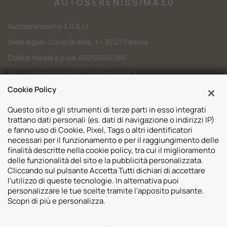
Autoserenissima 3.0 S.r.l.
Sede legale: Corso Brasile, 1 – 35127 Padova
Codice fiscale e p.iva: 05295540289
Pec:
autoserenissima3.0srl@legalmail.it
Cookie Policy
Codice SDI: M5UXCR1
Questo sito e gli strumenti di terze parti in esso integrati
trattano dati personali (es. dati di navigazione o indirizzi IP)
e fanno uso di Cookie, Pixel, Tags o altri identificatori
necessari per il funzionamento e per il raggiungimento delle
Sedi
finalità descritte nella cookie policy, tra cui il miglioramento
delle funzionalità del sito e la pubblicità personalizzata.
Volvo Padova
Risorse
Cliccando sul pulsante Accetta Tutti dichiari di accettare
Volvo Venezia
l'utilizzo di queste tecnologie. In alternativa puoi
Valuta il tuo Usato
Usato Padova
personalizzare le tue scelte tramite l'apposito pulsante.
Contatti
Mazda Padova
Scopri di più e personalizza.
Promozioni
Subaru Bassano del Grappa
2026 © Autoserenissima 3.0 Srl. Tutti i diritti riservati.
Subaru Vicenza