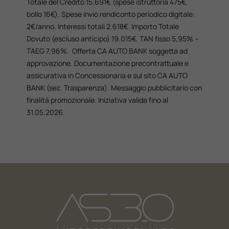
Totale del Credito 15.691€ (spese istruttoria 475€,
bollo 16€). Spese invio rendiconto periodico digitale:
2€/anno. Interessi totali 2.618€. Importo Totale
Dovuto (escluso anticipo) 19.015€. TAN fisso 5,95% –
TAEG 7,96%. Offerta CA AUTO BANK soggetta ad
approvazione. Documentazione precontrattuale e
assicurativa in Concessionaria e sul sito CA AUTO
BANK (sez. Trasparenza). Messaggio pubblicitario con
finalità promozionale. Iniziativa valida fino al
31.05.2026.