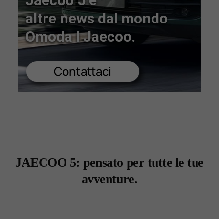
Jaecoo 5 e
altre news dal mondo
Lavora Con Noi
Omoda I Jaecoo.
Contattaci
Contattaci
JAECOO 5: pensato per tutte le tue
avventure.