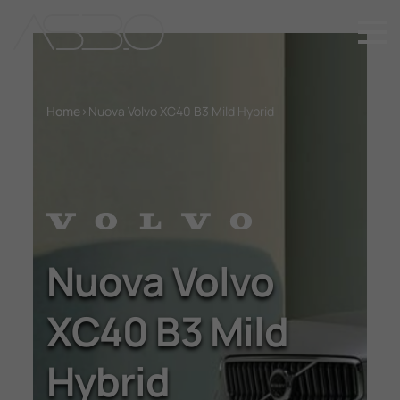
+39 049 899 4411
Home
Home
>
Nuova Volvo XC40 B3 Mild Hybrid
Auto Nuove
Auto Usate
Promozioni
Nuova Volvo
XC40 B3 Mild
Assistenza
Hybrid
Novità Sui Nostri Veicoli