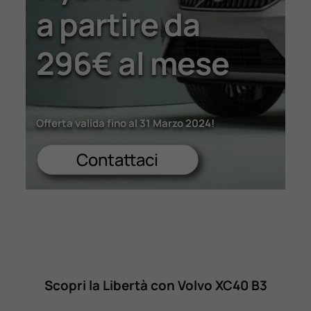
a partire da
Lavora Con Noi
296€ al mese
Contattaci
Offerta valida fino al 31 Marzo 2024!
Contattaci
Scopri la Libertà con Volvo XC40 B3