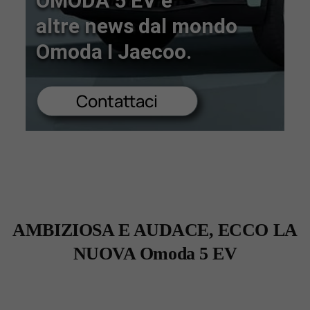
OMODA 5 EV e
altre news dal mondo
Lavora Con Noi
Omoda I Jaecoo.
Contattaci
Contattaci
AMBIZIOSA E AUDACE, ECCO LA
NUOVA Omoda 5 EV