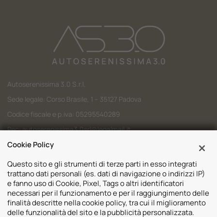
Autoserenissima 3.0 S.r.l.
Sede legale: Corso Brasile, 1 – 35127 Padova
Codice fiscale e p.iva: 05295540289
Pec:
autoserenissima3.0srl@legalmail.it
Cookie Policy
Codice SDI: M5UXCR1
Questo sito e gli strumenti di terze parti in esso integrati
trattano dati personali (es. dati di navigazione o indirizzi IP)
e fanno uso di Cookie, Pixel, Tags o altri identificatori
necessari per il funzionamento e per il raggiungimento delle
Sedi
finalità descritte nella cookie policy, tra cui il miglioramento
delle funzionalità del sito e la pubblicità personalizzata.