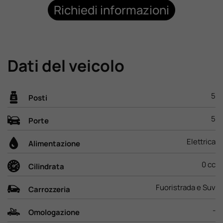
Richiedi informazioni
Lavora Con Noi
Contattaci
Dati del veicolo
5
Posti
5
Porte
Elettrica
Alimentazione
0 cc
Cilindrata
Fuoristrada e Suv
Carrozzeria
-
Omologazione