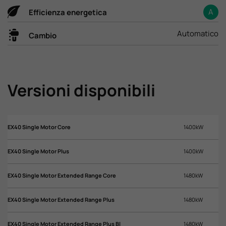
A
Efficienza energetica
Automatico
Cambio
Versioni disponibili
EX40 Single Motor Core
1400kW
EX
EX40 Single Motor Plus
1400kW
EX
EX40 Single Motor Extended Range Core
1480kW
EX
EX40 Single Motor Extended Range Plus
1480kW
EX
EX40 Single Motor Extended Range Plus Bl
1480kW
EX