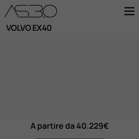
+39 049 899 4411
VOLVO EX40
Home
Auto Nuove
Auto Usate
Promozioni
Assistenza
A partire da 40.229€
Novità Sui Nostri Veicoli