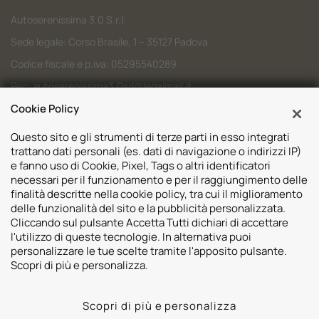
Autoserenissima 3.0 S.r.l.
Sede legale: Corso Brasile, 1 – 35127 Padova
Codice fiscale e p.iva: 05295540289
Pec:
autoserenissima3.0srl@legalmail.it
Cookie Policy
Codice SDI: M5UXCR1
Questo sito e gli strumenti di terze parti in esso integrati
trattano dati personali (es. dati di navigazione o indirizzi IP)
e fanno uso di Cookie, Pixel, Tags o altri identificatori
necessari per il funzionamento e per il raggiungimento delle
Sedi
finalità descritte nella cookie policy, tra cui il miglioramento
delle funzionalità del sito e la pubblicità personalizzata.
Volvo Padova
Risorse
Cliccando sul pulsante Accetta Tutti dichiari di accettare
Volvo Venezia
l'utilizzo di queste tecnologie. In alternativa puoi
Valuta il tuo Usato
Usato Padova
personalizzare le tue scelte tramite l'apposito pulsante.
Contatti
Mazda Padova
Scopri di più e personalizza.
Promozioni
Subaru Bassano del Grappa
2026 © Autoserenissima 3.0 Srl. Tutti i diritti riservati.
Subaru Vicenza
Scopri di più e personalizza
Privacy Policy
Cookie Policy
Whistleblowing
Lynk&co. Padova