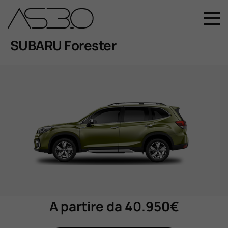
+39 049 899 4411
SUBARU Forester
Home
Auto Nuove
Auto Usate
Promozioni
Assistenza
A partire da 40.950€
Novità Sui Nostri Veicoli