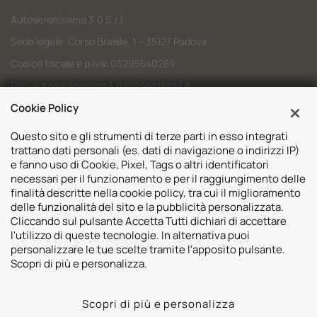
Autoserenissima 3.0 S.r.l.
Sede legale: Corso Brasile, 1 – 35127 Padova
Codice fiscale e p.iva: 05295540289
Pec:
autoserenissima3.0srl@legalmail.it
Cookie Policy
Codice SDI: M5UXCR1
Questo sito e gli strumenti di terze parti in esso integrati
trattano dati personali (es. dati di navigazione o indirizzi IP)
e fanno uso di Cookie, Pixel, Tags o altri identificatori
necessari per il funzionamento e per il raggiungimento delle
Sedi
finalità descritte nella cookie policy, tra cui il miglioramento
delle funzionalità del sito e la pubblicità personalizzata.
Volvo Padova
Risorse
Cliccando sul pulsante Accetta Tutti dichiari di accettare
Volvo Venezia
l'utilizzo di queste tecnologie. In alternativa puoi
Valuta il tuo Usato
Usato Padova
personalizzare le tue scelte tramite l'apposito pulsante.
Contatti
Mazda Padova
Scopri di più e personalizza.
Promozioni
Subaru Bassano del Grappa
2026 © Autoserenissima 3.0 Srl. Tutti i diritti riservati.
Subaru Vicenza
Scopri di più e personalizza
Privacy Policy
Cookie Policy
Whistleblowing
Lynk&co. Padova