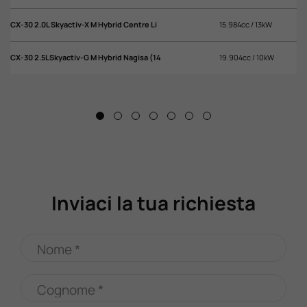
CX-30 2.0L Skyactiv-X M Hybrid Centre Li
15.984cc / 13kW
CX
CX-30 2.5LSkyactiv-G M Hybrid Nagisa (14
19.904cc / 10kW
CX
Inviaci la tua richiesta
Nome *
Cognome *