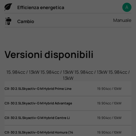
A
Efficienza energetica
Manuale
Cambio
Versioni disponibili
15.984cc / 13kW
15.984cc / 13kW
15.984cc / 13kW
15.984cc /
13kW
CX-30 2.5LSkyactiv-G M Hybrid Prime Line
19.904cc / 10kW
CX
CX-30 2.5LSkyactiv-G M Hybrid Advantage
19.904cc / 10kW
CX
CX-30 2.5L Skyactiv-G M Hybrid Centre Li
19.904cc / 10kW
CX
CX-30 2.5LSkyactiv-G M Hybrid Homura (14
19.904cc / 10kW
CX