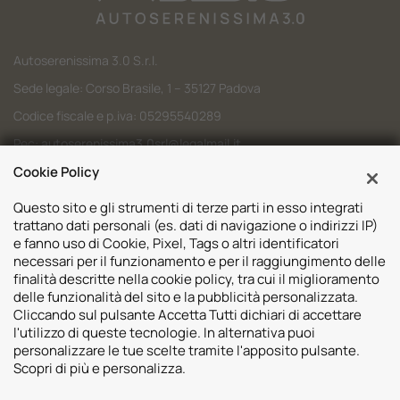
Autoserenissima 3.0 S.r.l.
Sede legale: Corso Brasile, 1 – 35127 Padova
Codice fiscale e p.iva: 05295540289
Pec:
autoserenissima3.0srl@legalmail.it
Cookie Policy
Codice SDI: M5UXCR1
Questo sito e gli strumenti di terze parti in esso integrati
trattano dati personali (es. dati di navigazione o indirizzi IP)
e fanno uso di Cookie, Pixel, Tags o altri identificatori
necessari per il funzionamento e per il raggiungimento delle
Sedi
finalità descritte nella cookie policy, tra cui il miglioramento
delle funzionalità del sito e la pubblicità personalizzata.
Volvo Padova
Risorse
Cliccando sul pulsante Accetta Tutti dichiari di accettare
Volvo Venezia
l'utilizzo di queste tecnologie. In alternativa puoi
Valuta il tuo Usato
Usato Padova
personalizzare le tue scelte tramite l'apposito pulsante.
Contatti
Mazda Padova
Scopri di più e personalizza.
Promozioni
Subaru Bassano del Grappa