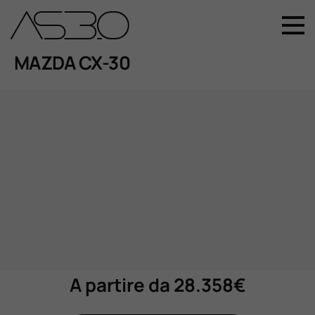
+39 049 899 4411
MAZDA CX-30
Home
Auto Nuove
Auto Usate
Promozioni
Assistenza
A partire da 28.358€
Novità Sui Nostri Veicoli