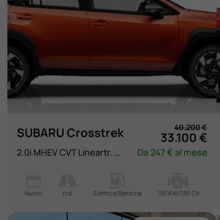
40.200 €
SUBARU Crosstrek
33.100 €
2.0i MHEV CVT Lineartr. Style Xtra
Da 247 € al mese
Nuovo
n.d.
Elettrica/Benzina
100 KW/136 CV