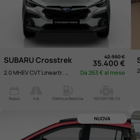
42.950 €
SUBARU Crosstrek
35.400 €
2.0 MHEV CVT Lineartr. Premium
Da 263 € al mese
Nuovo
n.d.
Elettrica/Benzina
100 KW/136 CV
NUOVA