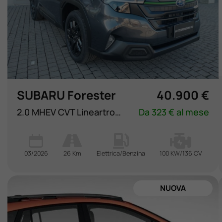
SUBARU Forester
40.900 €
2.0 MHEV CVT Lineartronic 4dventure
Da 323 € al mese
03/2026
26 Km
Elettrica/Benzina
100 KW/136 CV
NUOVA