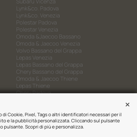
Subaru Vicenza
Lynk&co. Padova
Lynk&co. Venezia
Polestar Padova
Polestar Venezia
Omoda &Jaecoo Bassano
Omoda & Jaecoo Venezia
Volvo Bassano del Grappa
Lepas Venezia
Lepas Bassano del Grappa
Chery Bassano del Grappa
Omoda & Jaecoo Thiene
Lepas Thiene
Chery Padova
 di Cookie, Pixel, Tags o altri identificatori necessari per il
sito e la pubblicità personalizzata. Cliccando sul pulsante
to pulsante. Scopri di più e personalizza.