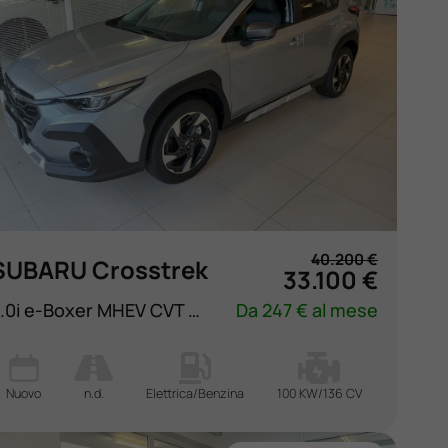
40.200 €
SUBARU Crosstrek
33.100 €
2.0i e-Boxer MHEV CVT Lineartronic Style Xtra
Da 247 € al mese
Nuovo
n.d.
Elettrica/Benzina
100 KW/136 CV