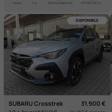
Nuovo
n.d.
Elettrica/Benzina
110 KW/150 CV
KM 0
SUBARU Crosstrek
31.900 €