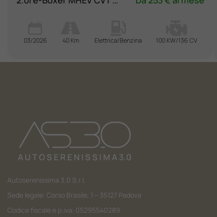
2.0i e-Boxer MHEV CVT Lineartronic Style Xtra
Da 253 € al mese
03/2026
40 Km
Elettrica/Benzina
100 KW/136 CV
Autoserenissima 3.0 S.r.l.
Sede legale: Corso Brasile, 1 – 35127 Padova
Codice fiscale e p.iva: 05295540289