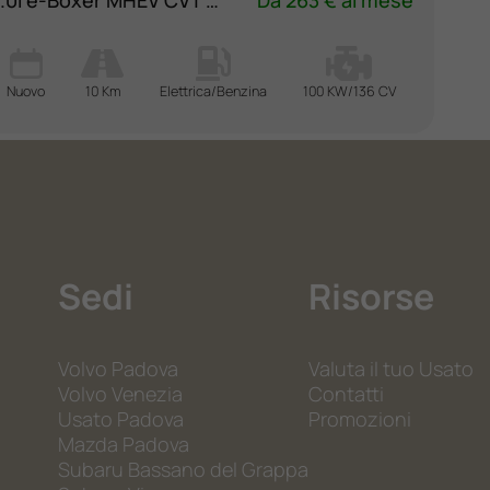
2.0i e-Boxer MHEV CVT Lineartronic Premium
Da 263 € al mese
Nuovo
10 Km
Elettrica/Benzina
100 KW/136 CV
Sedi
Risorse
Volvo Padova
Valuta il tuo Usato
Volvo Venezia
Contatti
Usato Padova
Promozioni
Mazda Padova
Subaru Bassano del Grappa