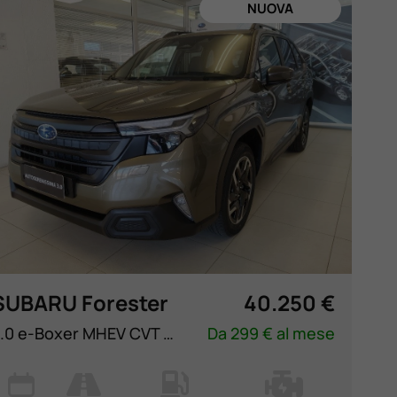
NUOVA
SUBARU Forester
40.250 €
2.0 e-Boxer MHEV CVT Lineartronic Style
Da 299 € al mese