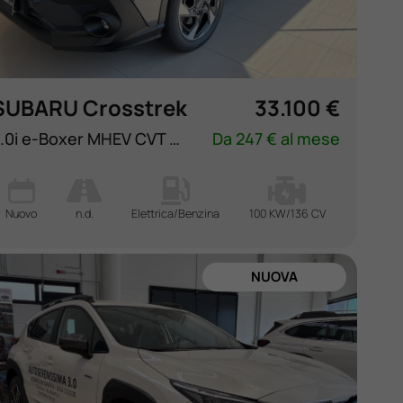
SUBARU Crosstrek
33.100 €
2.0i e-Boxer MHEV CVT Lineartronic Style Xtra
Da 247 € al mese
Nuovo
n.d.
Elettrica/Benzina
100 KW/136 CV
NUOVA