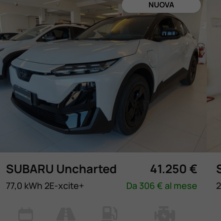
NUOVA
SUBARU Uncharted
41.250 €
77,0 kWh 2E-xcite+
Da 306 € al mese