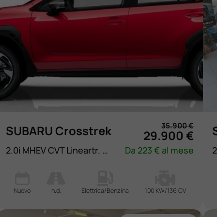
35.900 €
SUBARU Crosstrek
29.900 €
2.0i MHEV CVT Lineartr. Style
Da 223 € al mese
Nuovo
n.d.
Elettrica/Benzina
100 KW/136 CV