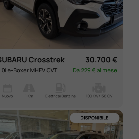
SUBARU Crosstrek
30.700 €
2.0i e-Boxer MHEV CVT Lineartronic Style
Da 229 € al mese
Nuovo
1 Km
Elettrica/Benzina
100 KW/136 CV
NUOVA