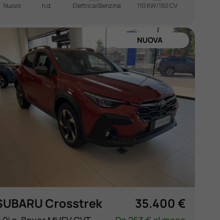
Nuovo
n.d.
Elettrica/Benzina
110 KW/150 CV
NUOVA
SUBARU Crosstrek
35.400 €