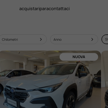
acquista
ripara
contattaci
S
NUOVA