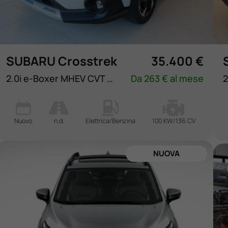
SUBARU Crosstrek
35.400 €
2.0i e-Boxer MHEV CVT Lineartronic Premium
Da 263 € al mese
Nuovo
n.d.
Elettrica/Benzina
100 KW/136 CV
NUOVA