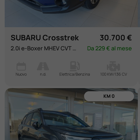
Lavora Con Noi
Contattaci
SUBARU Crosstrek
30.700 €
2.0i e-Boxer MHEV CVT Lineartronic Style
Da 229 € al mese
Nuovo
n.d.
Elettrica/Benzina
100 KW/136 CV
KM 0