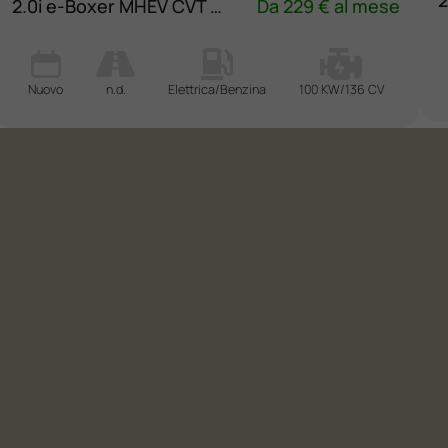
2.0i e-Boxer MHEV CVT Lineartronic Style
Da 229 € al mese
Nuovo
n.d.
Elettrica/Benzina
100 KW/136 CV