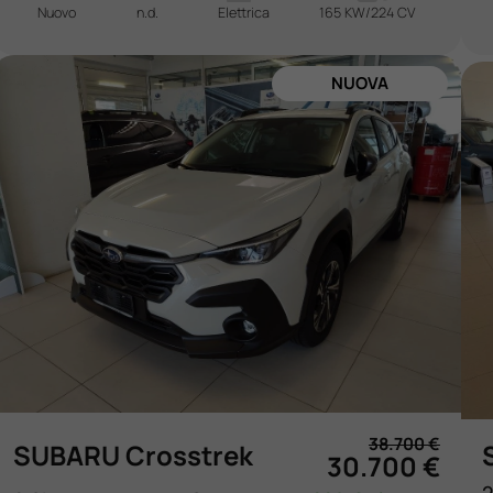
Nuovo
n.d.
Elettrica
165 KW/224 CV
IN ARRIVO
38.700 €
SUBARU Crosstrek
30.700 €