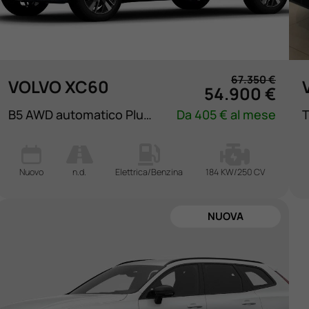
67.350 €
VOLVO XC60
54.900 €
B5 AWD automatico Plus Dark
Da 405 € al mese
Nuovo
n.d.
Elettrica/Benzina
184 KW/250 CV
NUOVA