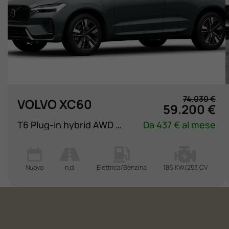
74.030 €
VOLVO XC60
59.200 €
T6 Plug-in hybrid AWD automatico Plus Dark
Da 437 € al mese
Nuovo
n.d.
Elettrica/Benzina
186 KW/253 CV