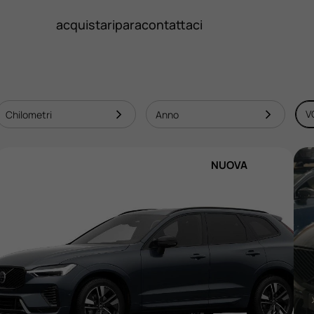
acquista
ripara
contattaci
V
NUOVA