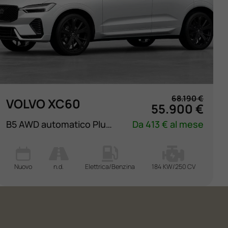
68.190 €
VOLVO XC60
55.900 €
B5 AWD automatico Plus Black Edition
Da 413 € al mese
Nuovo
n.d.
Elettrica/Benzina
184 KW/250 CV