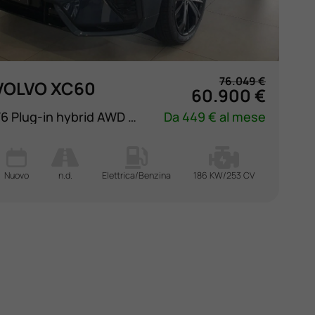
76.049 €
VOLVO XC60
60.900 €
T6 Plug-in hybrid AWD automatico Plus Black Editio
Da 449 € al mese
Nuovo
n.d.
Elettrica/Benzina
186 KW/253 CV