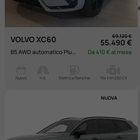
Lavora Con Noi
Contattaci
69.120 €
VOLVO XC60
55.490 €
B5 AWD automatico Plus Black Edition
Da 410 € al mese
Nuovo
n.d.
Elettrica/Benzina
184 KW/250 CV
NUOVA