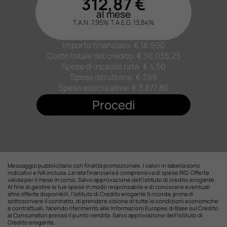
312,87
€
al mese
T.A.N. 7,95%
T.A.E.G.
13,84
%
Importo finanziato: €
18.990
Costo totale del credito: €
30.035,23
Spese di incasso rata: € 4,50
Spese istruttoria: € 399
Spese assicurative: €
3.877,80
Procedi
Messaggio pubblicitario con finalità promozionale. I valori in tabella sono
indicativi e IVA inclusa. La rata finanziaria è comprensiva di spese RID. Offerta
valida per il mese in corso. Salvo approvazione dell'istituto di credito erogante.
Al fine di gestire le tue spese in modo responsabile e di conoscere eventuali
altre offerte disponibili, l'Istituto di Credito erogante ti ricorda, prima di
sottoscrivere il contratto, di prendere visione di tutte le condizioni economiche
e contrattuali, facendo riferimento alle Informazioni Europee di Base sul Credito
ai Consumatori presso il punto vendita. Salvo approvazione dell'Istituto di
Credito erogante.