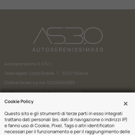
Autoserenissima 3.0 S.r.l.
Sede legale: Corso Brasile, 1 – 35127 Padova
Codice fiscale e p.iva: 05295540289
Pec:
autoserenissima3.0srl@legalmail.it
Cookie Policy
Codice SDI: M5UXCR1
Questo sito e gli strumenti di terze parti in esso integrati
trattano dati personali (es. dati di navigazione o indirizzi IP)
e fanno uso di Cookie, Pixel, Tags o altri identificatori
necessari per il funzionamento e per il raggiungimento delle