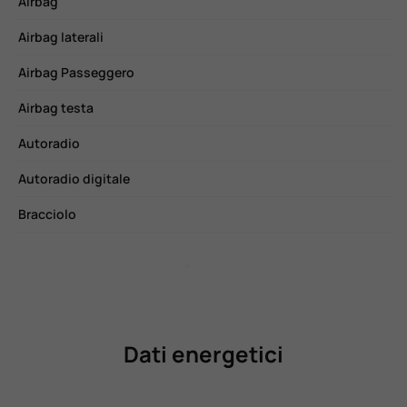
Airbag
C
Airbag laterali
C
Airbag Passeggero
C
Airbag testa
C
Autoradio
E
Autoradio digitale
F
Bracciolo
I
Dati energetici