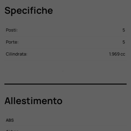
Specifiche
CV
Posti:
5
P
Kg
Porte:
5
P
20
Cilindrata:
1.969 cc
C
Allestimento
ABS
C