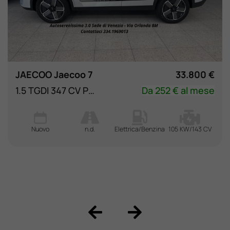
JAECOO Jaecoo 7
33.800 €
1.5 TGDI 347 CV PHEV Exclusive
Da 252 € al mese
Nuovo
n.d.
Elettrica/Benzina
105 KW/143 CV