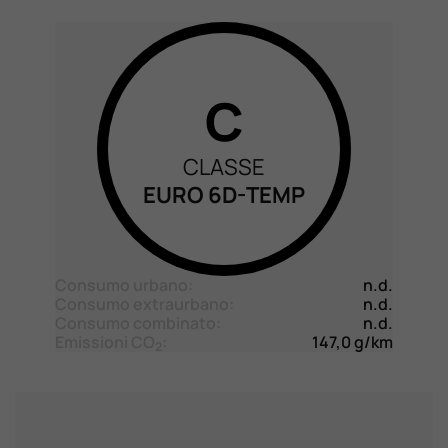
C
CLASSE
EURO 6D-TEMP
Consumo urbano:
n.d.
Consumo extraurbano:
n.d.
Consumo combinato:
n.d.
Emissioni CO
:
147,0 g/km
2