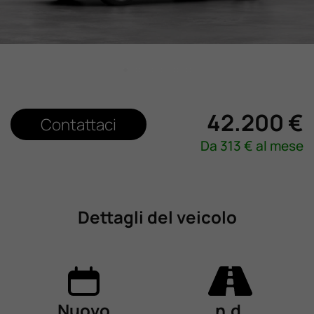
Lavora Con Noi
Contattaci
42.200 €
Contattaci
Da
313
€ al mese
Dettagli del veicolo
Nuovo
n.d.