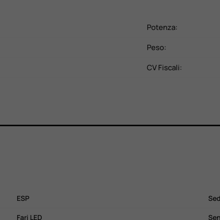
Potenza:
Peso:
CV Fiscali:
ESP
Sed
Fari LED
Sen