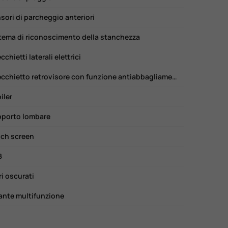
sori di parcheggio anteriori
tema di riconoscimento della stanchezza
cchietti laterali elettrici
Specchietto retrovisore con funzione antiabbagliamento
iler
porto lombare
ch screen
B
ri oscurati
ante multifunzione