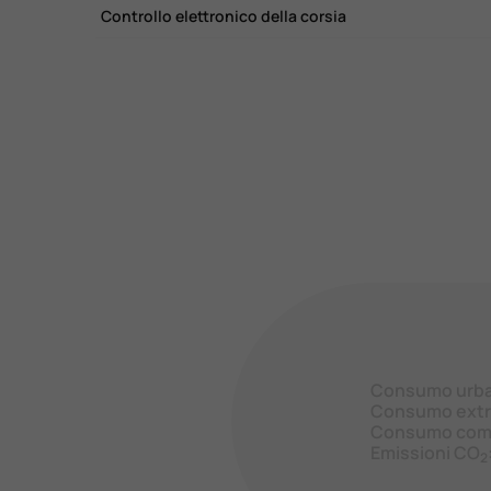
Controllo elettronico della corsia
Consumo urb
Consumo extr
Consumo com
Emissioni CO
2