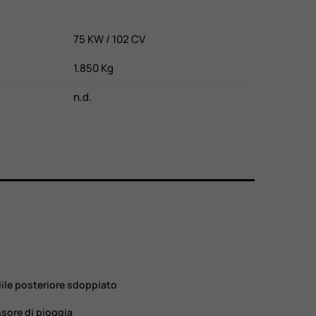
75 KW / 102 CV
1.850 Kg
n.d.
ile posteriore sdoppiato
sore di pioggia