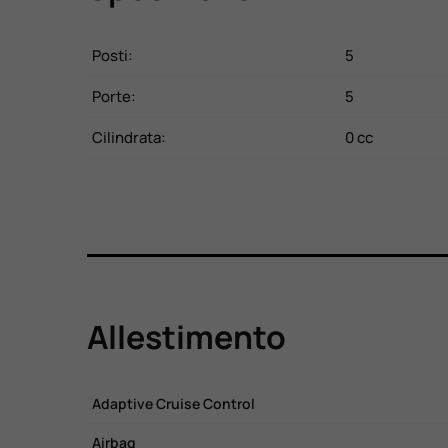
Posti:
5
Porte:
5
Cilindrata:
0 cc
Allestimento
Adaptive Cruise Control
Airbag