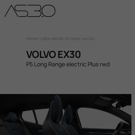
Home
Home
>
Lista veicoli
>
Scheda veicolo
Auto Nuove
VOLVO EX30
P5 Long Range electric Plus rwd
Auto Usate
Promozioni
Assistenza
Novità Sui Nostri Veicoli