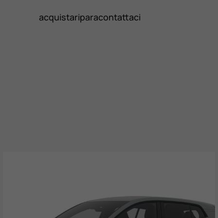
acquista
ripara
contattaci