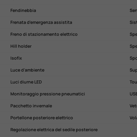
Fendinebbia
Sen
Frenata d'emergenza assistita
Sis
Freno di stazionamento elettrico
Spe
Hill holder
Isofix
Spo
Luce d'ambiente
Sup
Luci diurne LED
Tou
Monitoraggio pressione pneumatici
US
Pacchetto invernale
Vet
Portellone posteriore elettrico
Vol
Regolazione elettrica del sedile posteriore