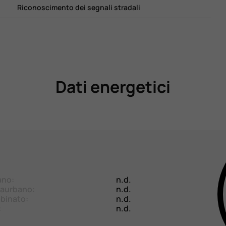
Riconoscimento dei segnali stradali
Dati energetici
ano:
n.d.
aurbano:
n.d.
binato:
n.d.
:
n.d.