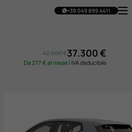
+39 049 899 4411
37.300 €
42.600 €
Da
277
€ al mese |
IVA deducibile