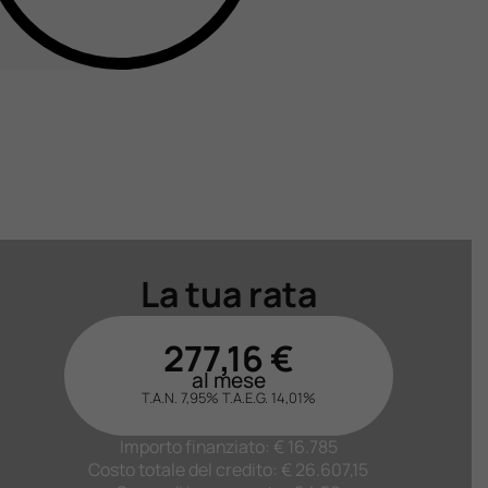
La tua rata
277,16
€
al mese
T.A.N. 7,95%
T.A.E.G.
14,01
%
Importo finanziato: €
16.785
Costo totale del credito: €
26.607,15