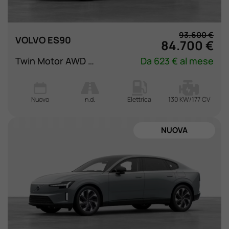
93.600 €
VOLVO ES90
84.700 €
Twin Motor AWD Ultra
Da 623 € al mese
Nuovo
n.d.
Elettrica
130 KW/177 CV
NUOVA