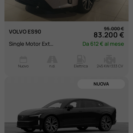
Lavora Con Noi
Contattaci
95.000 €
VOLVO ES90
83.200 €
Single Motor Extended Range Ultra
Da 612 € al mese
Nuovo
n.d.
Elettrica
245 KW/333 CV
NUOVA