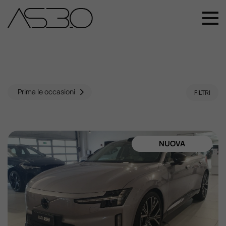
+39 049 899 4411
Home
Auto Nuove
Prima le occasioni
FILTRI
Auto Usate
NUOVA
Promozioni
Assistenza
Novità Sui Nostri Veicoli