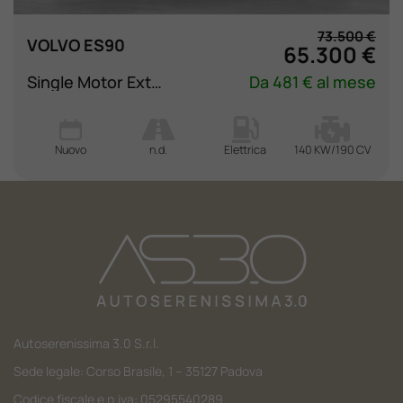
73.500 €
VOLVO ES90
65.300 €
Single Motor Extended Range Core
Da 481 € al mese
Nuovo
n.d.
Elettrica
140 KW/190 CV
Autoserenissima 3.0 S.r.l.
Sede legale: Corso Brasile, 1 – 35127 Padova
Codice fiscale e p.iva: 05295540289