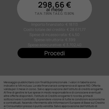
298,66
€
al mese
T.A.N. 7,95%
T.A.E.G.
13,90
%
Importo finanziato: €
18.113
Costo totale del credito: €
28.671,77
Spese di incasso rata: € 4,50
Spese istruttoria: € 399
Spese assicurative: €
3.702,40
Procedi
Messaggio pubblicitario con finalità promozionale. I valori in tabella sono
indicativi e IVA inclusa. La rata finanziaria è comprensiva di spese RID. Offerta
valida per il mese in corso. Salvo approvazione dell'istituto di credito erogante.
Al fine di gestire le tue spese in modo responsabile e di conoscere eventuali
altre offerte disponibili, l'Istituto di Credito erogante ti ricorda, prima di
sottoscrivere il contratto, di prendere visione di tutte le condizioni economiche
e contrattuali, facendo riferimento alle Informazioni Europee di Base sul Credito
ai Consumatori presso il punto vendita. Salvo approvazione dell'Istituto di