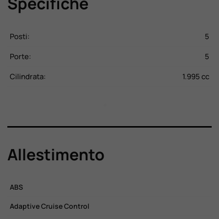
Specifiche
CV
Posti:
5
P
Kg
Porte:
5
P
20
Cilindrata:
1.995 cc
C
Allestimento
ABS
C
Adaptive Cruise Control
C