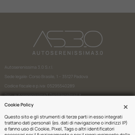
Autoserenissima 3.0 S.r.l.
Sede legale: Corso Brasile, 1 – 35127 Padova
Codice fiscale e p.iva: 05295540289
Pec:
autoserenissima3.0srl@legalmail.it
Cookie Policy
Codice SDI: M5UXCR1
Questo sito e gli strumenti di terze parti in esso integrati
trattano dati personali (es. dati di navigazione o indirizzi IP)
e fanno uso di Cookie, Pixel, Tags o altri identificatori
necessari per il funzionamento e per il raggiungimento delle