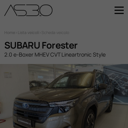
+39 049 899 4411
Home
Home
>
Lista veicoli
>
Scheda veicolo
SUBARU Forester
Auto Nuove
2.0 e-Boxer MHEV CVT Lineartronic Style
Auto Usate
Promozioni
Assistenza
Novità Sui Nostri Veicoli