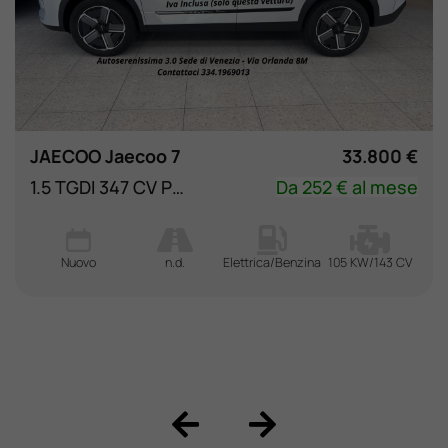
JAECOO Jaecoo 7
33.800 €
1.5 TGDI 347 CV PHEV Exclusive
Da 252 € al mese
Nuovo
n.d.
Elettrica/Benzina
105 KW/143 CV