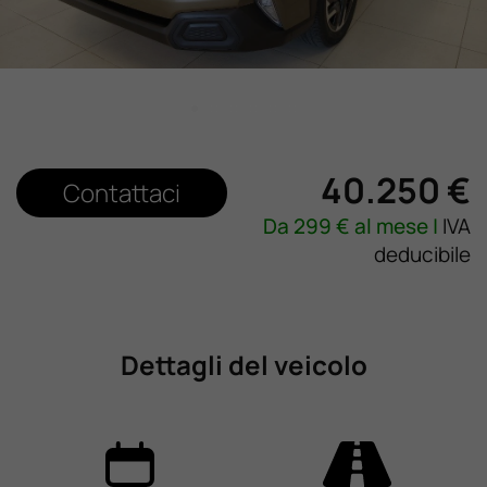
Lavora Con Noi
Contattaci
40.250 €
Contattaci
Da
299
€ al mese |
IVA
deducibile
Dettagli del veicolo