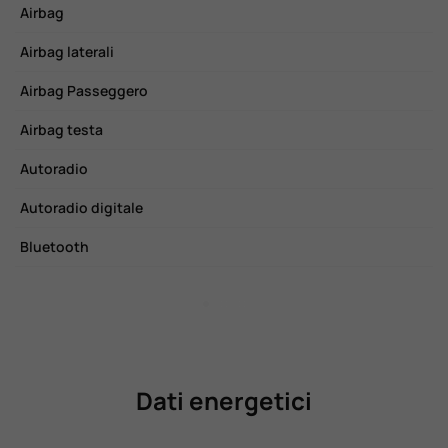
Airbag
C
Airbag laterali
C
Airbag Passeggero
C
Airbag testa
C
Autoradio
E
Autoradio digitale
F
Bluetooth
F
Dati energetici